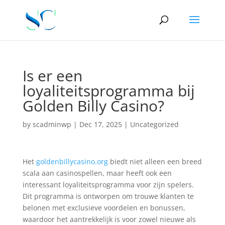
Is er een
loyaliteitsprogramma bij
Golden Billy Casino?
by
scadminwp
|
Dec 17, 2025
|
Uncategorized
Het
goldenbillycasino.org
biedt niet alleen een breed
scala aan casinospellen, maar heeft ook een
interessant loyaliteitsprogramma voor zijn spelers.
Dit programma is ontworpen om trouwe klanten te
belonen met exclusieve voordelen en bonussen,
waardoor het aantrekkelijk is voor zowel nieuwe als