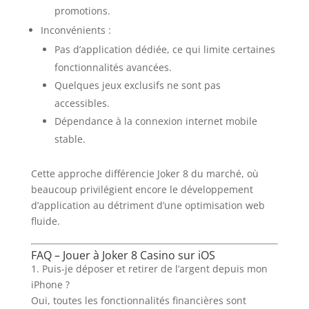
promotions.
Inconvénients :
Pas d’application dédiée, ce qui limite certaines
fonctionnalités avancées.
Quelques jeux exclusifs ne sont pas
accessibles.
Dépendance à la connexion internet mobile
stable.
Cette approche différencie Joker 8 du marché, où
beaucoup privilégient encore le développement
d’application au détriment d’une optimisation web
fluide.
FAQ – Jouer à Joker 8 Casino sur iOS
1. Puis-je déposer et retirer de l’argent depuis mon
iPhone ?
Oui, toutes les fonctionnalités financières sont