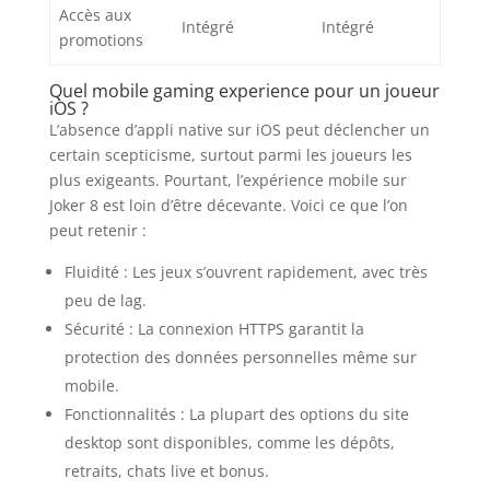
Accès aux
Intégré
Intégré
promotions
Quel mobile gaming experience pour un joueur
iOS ?
L’absence d’appli native sur iOS peut déclencher un
certain scepticisme, surtout parmi les joueurs les
plus exigeants. Pourtant, l’expérience mobile sur
Joker 8 est loin d’être décevante. Voici ce que l’on
peut retenir :
Fluidité : Les jeux s’ouvrent rapidement, avec très
peu de lag.
Sécurité : La connexion HTTPS garantit la
protection des données personnelles même sur
mobile.
Fonctionnalités : La plupart des options du site
desktop sont disponibles, comme les dépôts,
retraits, chats live et bonus.