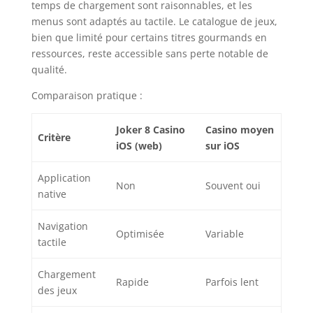
temps de chargement sont raisonnables, et les
menus sont adaptés au tactile. Le catalogue de jeux,
bien que limité pour certains titres gourmands en
ressources, reste accessible sans perte notable de
qualité.
Comparaison pratique :
Joker 8 Casino
Casino moyen
Critère
iOS (web)
sur iOS
Application
Non
Souvent oui
native
Navigation
Optimisée
Variable
tactile
Chargement
Rapide
Parfois lent
des jeux