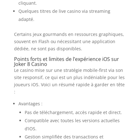
cliquant.
Quelques titres de live casino via streaming
adapté.
Certains jeux gourmands en ressources graphiques,
souvent en Flash ou nécessitant une application
dédiée, ne sont pas disponibles.
Points forts et limites de l’expérience iOS sur
Joker 8 Casino
Le casino mise sur une stratégie mobile-first via son
site responsif, ce qui est un plus indéniable pour les
joueurs iOS. Voici un résumé rapide à garder en tête
:
Avantages :
Pas de téléchargement, accès rapide et direct.
Compatible avec toutes les versions actuelles
d’iOS.
Gestion simplifiée des transactions et