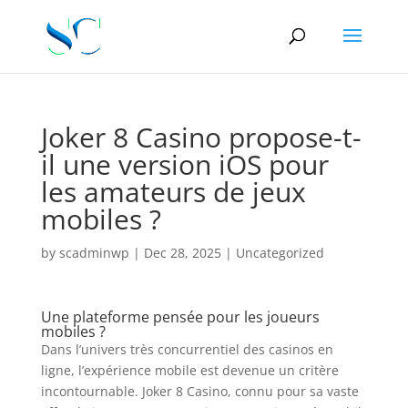
Joker 8 Casino propose-t-
il une version iOS pour
les amateurs de jeux
mobiles ?
by
scadminwp
|
Dec 28, 2025
|
Uncategorized
Une plateforme pensée pour les joueurs
mobiles ?
Dans l’univers très concurrentiel des casinos en
ligne, l’expérience mobile est devenue un critère
incontournable. Joker 8 Casino, connu pour sa vaste