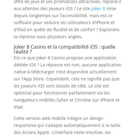
offre de jeux et ses promotions attractives, répond-il
aux attentes des joueurs iOS ? Le site
joker 8
mise
depuis longtemps sur l’accessibilité, mais est-ce
suffisant pour séduire les utilisateurs d’iPhone et
d’iPad en quête de fluidité et de confort ? Explorons
la réponse sous plusieurs angles.
Joker 8 Casino et la compatibilité iOS : quelle
réalité ?
Est-ce que Joker 8 Casino propose une application
dédiée iOS ? La réponse est non, aucune application
native à télécharger n’est disponible actuellement
sur l’App Store. Cependant, cela ne signifie pas que
les joueurs iOS sont laissés de côté. Le site est
optimisé pour fonctionner parfaitement via les
navigateurs mobiles Safari et Chrome sur iPhone et
iPad.
Cette version web mobile intègre un design
responsive qui s’adapte automatiquement à la taille
des écrans Apple. L’interface reste intuitive, les