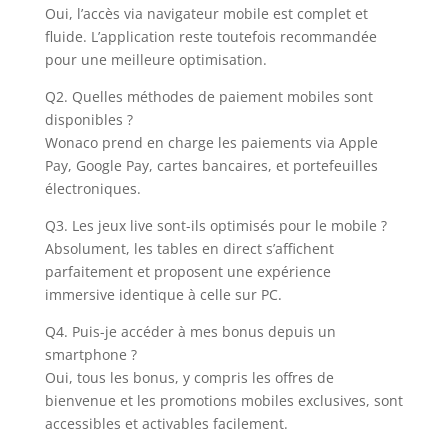
Oui, l’accès via navigateur mobile est complet et
fluide. L’application reste toutefois recommandée
pour une meilleure optimisation.
Q2. Quelles méthodes de paiement mobiles sont
disponibles ?
Wonaco prend en charge les paiements via Apple
Pay, Google Pay, cartes bancaires, et portefeuilles
électroniques.
Q3. Les jeux live sont-ils optimisés pour le mobile ?
Absolument, les tables en direct s’affichent
parfaitement et proposent une expérience
immersive identique à celle sur PC.
Q4. Puis-je accéder à mes bonus depuis un
smartphone ?
Oui, tous les bonus, y compris les offres de
bienvenue et les promotions mobiles exclusives, sont
accessibles et activables facilement.