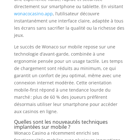
directement sur smartphone ou tablette. En visitant
wonacocasino.app
, l’utilisateur découvre
instantanément une interface claire, adaptée à tous
les écrans sans sacrifier la qualité ou la richesse des
jeux.
Le succès de Wonaco sur mobile repose sur une
technologie d’avant-garde, combinée à une
ergonomie pensée pour un usage tactile. Les temps
de chargement sont réduits au minimum, ce qui
garantit un confort de jeu optimal, même avec une
connexion internet modérée. Cette orientation
mobile-first répond à une tendance lourde du
marché : plus de 60 % des joueurs préfèrent
désormais utiliser leur smartphone pour accéder
aux casinos en ligne.
Quelles sont les nouveautés techniques
implantées sur mobile ?
Wonaco Casino a récemment enrichi ses