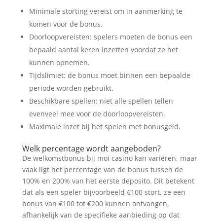
Minimale storting vereist om in aanmerking te
komen voor de bonus.
Doorloopvereisten: spelers moeten de bonus een
bepaald aantal keren inzetten voordat ze het
kunnen opnemen.
Tijdslimiet: de bonus moet binnen een bepaalde
periode worden gebruikt.
Beschikbare spellen: niet alle spellen tellen
evenveel mee voor de doorloopvereisten.
Maximale inzet bij het spelen met bonusgeld.
Welk percentage wordt aangeboden?
De welkomstbonus bij moi casino kan variëren, maar
vaak ligt het percentage van de bonus tussen de
100% en 200% van het eerste deposito. Dit betekent
dat als een speler bijvoorbeeld €100 stort, ze een
bonus van €100 tot €200 kunnen ontvangen,
afhankelijk van de specifieke aanbieding op dat