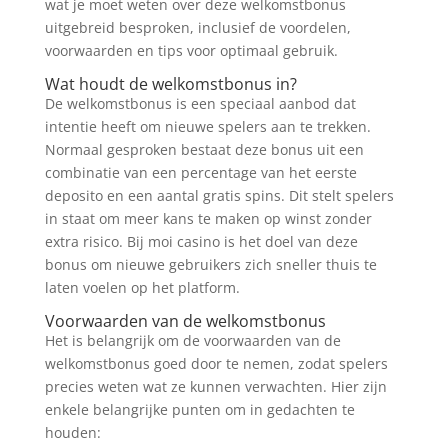
wat je moet weten over deze welkomstbonus
uitgebreid besproken, inclusief de voordelen,
voorwaarden en tips voor optimaal gebruik.
Wat houdt de welkomstbonus in?
De welkomstbonus is een speciaal aanbod dat
intentie heeft om nieuwe spelers aan te trekken.
Normaal gesproken bestaat deze bonus uit een
combinatie van een percentage van het eerste
deposito en een aantal gratis spins. Dit stelt spelers
in staat om meer kans te maken op winst zonder
extra risico. Bij moi casino is het doel van deze
bonus om nieuwe gebruikers zich sneller thuis te
laten voelen op het platform.
Voorwaarden van de welkomstbonus
Het is belangrijk om de voorwaarden van de
welkomstbonus goed door te nemen, zodat spelers
precies weten wat ze kunnen verwachten. Hier zijn
enkele belangrijke punten om in gedachten te
houden: