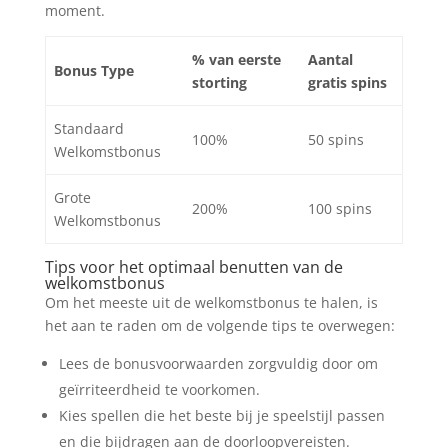
moment.
% van eerste
Aantal
Bonus Type
storting
gratis spins
Standaard
100%
50 spins
Welkomstbonus
Grote
200%
100 spins
Welkomstbonus
Tips voor het optimaal benutten van de
welkomstbonus
Om het meeste uit de welkomstbonus te halen, is
het aan te raden om de volgende tips te overwegen:
Lees de bonusvoorwaarden zorgvuldig door om
geïrriteerdheid te voorkomen.
Kies spellen die het beste bij je speelstijl passen
en die bijdragen aan de doorloopvereisten.