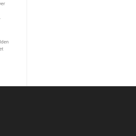
ver
r
olden
et