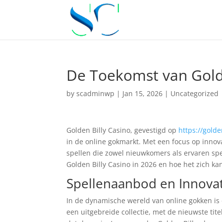
De Toekomst van Golde
by
scadminwp
|
Jan 15, 2026
|
Uncategorized
Golden Billy Casino, gevestigd op
https://golde
in de online gokmarkt. Met een focus op innov
spellen die zowel nieuwkomers als ervaren sp
Golden Billy Casino in 2026 en hoe het zich k
Spellenaanbod en Innova
In de dynamische wereld van online gokken is 
een uitgebreide collectie, met de nieuwste ti