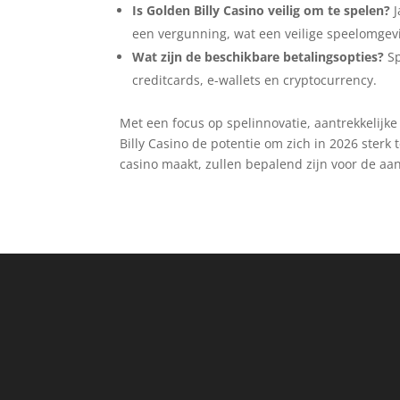
Is Golden Billy Casino veilig om te spelen?
J
een vergunning, wat een veilige speelomgev
Wat zijn de beschikbare betalingsopties?
Sp
creditcards, e-wallets en cryptocurrency.
Met een focus op spelinnovatie, aantrekkelijk
Billy Casino de potentie om zich in 2026 sterk 
casino maakt, zullen bepalend zijn voor de aa