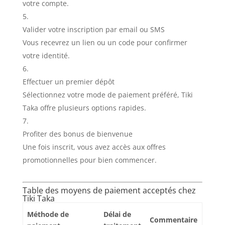
votre compte.
Valider votre inscription par email ou SMS
Vous recevrez un lien ou un code pour confirmer
votre identité.
Effectuer un premier dépôt
Sélectionnez votre mode de paiement préféré, Tiki
Taka offre plusieurs options rapides.
Profiter des bonus de bienvenue
Une fois inscrit, vous avez accès aux offres
promotionnelles pour bien commencer.
Table des moyens de paiement acceptés chez
Tiki Taka
Méthode de
Délai de
Commentaire