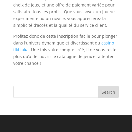
choix de jeux, et une offre de paiement variée pour
satisfaire tous les profils. Que vous soyez un joueur
expérimenté ou un novice, vous apprécierez la
simplicité d’accès et la qualité du service client.
Profitez donc de cette inscription facile pour plonger
dans l’univers dynamique et divertissant du
casino
tiki taka
. Une fois votre compte créé, il ne vous reste
plus qu’à découvrir le catalogue de jeux et à tenter
votre chance !
Search