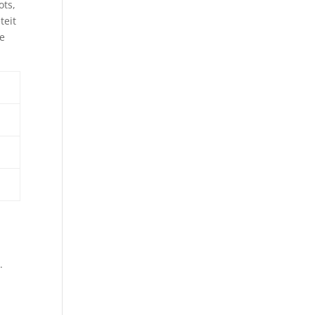
ots,
teit
me
.