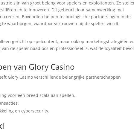
strie zijn van groot belang voor spelers en exploitanten. Ze stelle
ersifiëren en te innoveren. Dit gebeurt door samenwerking met
en creëren. Bovendien helpen technologische partners ogen in de
 te waarborgen, waardoor vertrouwen bij de spelers wordt
 alleen gericht op spelcontent, maar ook op marketingstrategieën e
g van de speler naadloos en professioneel is, wat de loyaliteit bevo
pen van Glory Casino
eeft Glory Casino verschillende belangrijke partnerschappen
ing voor een breed scala aan spellen.
ansacties.
keling en cybersecurity.
od