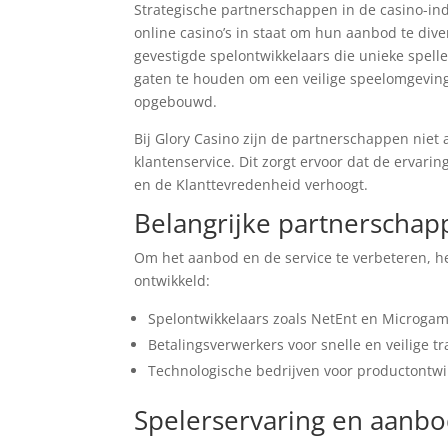
Strategische partnerschappen in de casino-indu
online casino’s in staat om hun aanbod te div
gevestigde spelontwikkelaars die unieke spell
gaten te houden om een veilige speelomgeving
opgebouwd.
Bij Glory Casino zijn de partnerschappen niet
klantenservice. Dit zorgt ervoor dat de ervarin
en de Klanttevredenheid verhoogt.
Belangrijke partnerschap
Om het aanbod en de service te verbeteren, h
ontwikkeld:
Spelontwikkelaars zoals NetEnt en Microgam
Betalingsverwerkers voor snelle en veilige tr
Technologische bedrijven voor productontwik
Spelerservaring en aanb