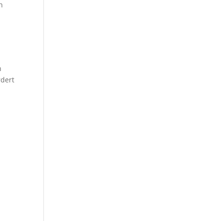
n
n
rdert