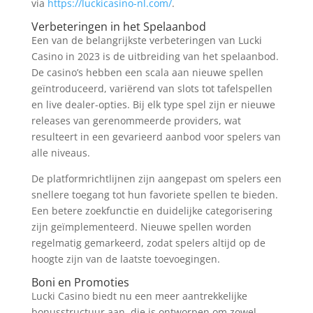
via
https://luckicasino-nl.com/
.
Verbeteringen in het Spelaanbod
Een van de belangrijkste verbeteringen van Lucki
Casino in 2023 is de uitbreiding van het spelaanbod.
De casino’s hebben een scala aan nieuwe spellen
geïntroduceerd, variërend van slots tot tafelspellen
en live dealer-opties. Bij elk type spel zijn er nieuwe
releases van gerenommeerde providers, wat
resulteert in een gevarieerd aanbod voor spelers van
alle niveaus.
De platformrichtlijnen zijn aangepast om spelers een
snellere toegang tot hun favoriete spellen te bieden.
Een betere zoekfunctie en duidelijke categorisering
zijn geïmplementeerd. Nieuwe spellen worden
regelmatig gemarkeerd, zodat spelers altijd op de
hoogte zijn van de laatste toevoegingen.
Boni en Promoties
Lucki Casino biedt nu een meer aantrekkelijke
bonusstructuur aan, die is ontworpen om zowel