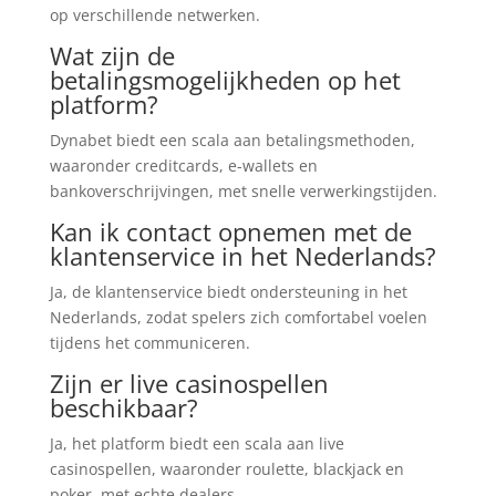
op verschillende netwerken.
Wat zijn de
betalingsmogelijkheden op het
platform?
Dynabet biedt een scala aan betalingsmethoden,
waaronder creditcards, e-wallets en
bankoverschrijvingen, met snelle verwerkingstijden.
Kan ik contact opnemen met de
klantenservice in het Nederlands?
Ja, de klantenservice biedt ondersteuning in het
Nederlands, zodat spelers zich comfortabel voelen
tijdens het communiceren.
Zijn er live casinospellen
beschikbaar?
Ja, het platform biedt een scala aan live
casinospellen, waaronder roulette, blackjack en
poker, met echte dealers.