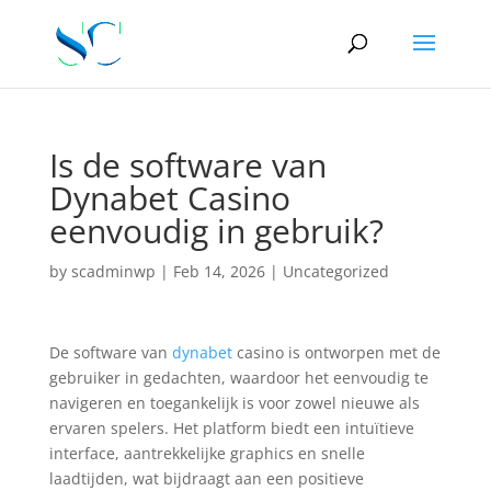
Is de software van
Dynabet Casino
eenvoudig in gebruik?
by
scadminwp
|
Feb 14, 2026
|
Uncategorized
De software van
dynabet
casino is ontworpen met de
gebruiker in gedachten, waardoor het eenvoudig te
navigeren en toegankelijk is voor zowel nieuwe als
ervaren spelers. Het platform biedt een intuïtieve
interface, aantrekkelijke graphics en snelle
laadtijden, wat bijdraagt aan een positieve