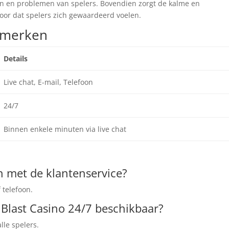
gen en problemen van spelers. Bovendien zorgt de kalme en
r dat spelers zich gewaardeerd voelen.
enmerken
Details
Live chat, E-mail, Telefoon
24/7
Binnen enkele minuten via live chat
n met de klantenservice?
 telefoon.
t Blast Casino 24/7 beschikbaar?
lle spelers.