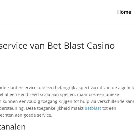
Home
ervice van Bet Blast Casino
nde klantenservice, die een belangrijk aspect vormt van de algehel
niet alleen een breed scala aan spellen, maar ook een unieke
 kunnen eenvoudig toegang krijgen tot hulp via verschillende kan
ndersteuning. Deze toegankelijkheid maakt
betblast
tot een
hechten aan goede service.
kanalen