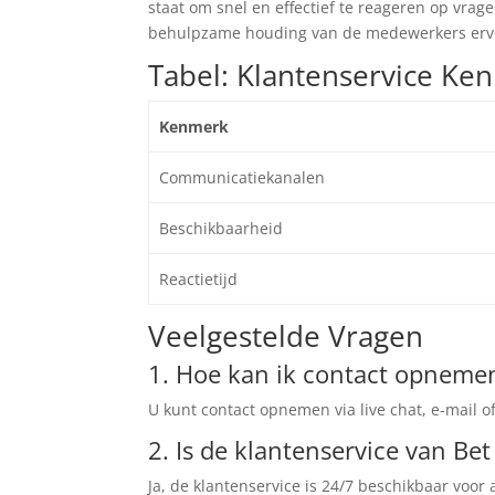
staat om snel en effectief te reageren op vra
behulpzame houding van de medewerkers ervoo
Tabel: Klantenservice K
Kenmerk
Communicatiekanalen
Beschikbaarheid
Reactietijd
Veelgestelde Vragen
1. Hoe kan ik contact opneme
U kunt contact opnemen via live chat, e-mail of
2. Is de klantenservice van Be
Ja, de klantenservice is 24/7 beschikbaar voor a