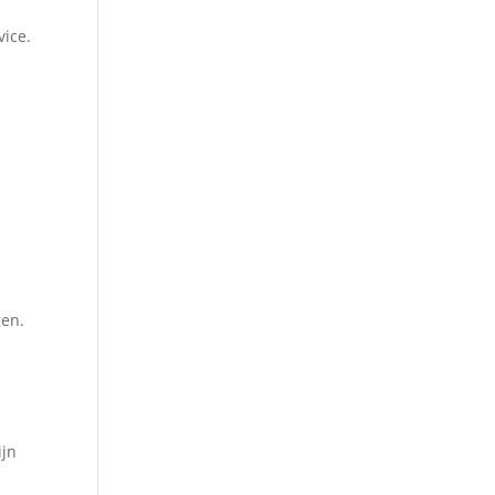
vice.
gen.
ijn