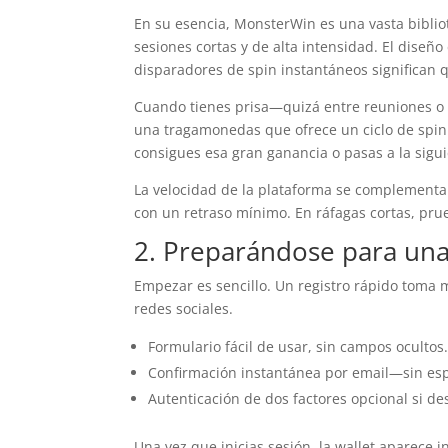
En su esencia, MonsterWin es una vasta biblio
sesiones cortas y de alta intensidad. El diseño
disparadores de spin instantáneos significan
Cuando tienes prisa—quizá entre reuniones 
una tragamonedas que ofrece un ciclo de spin d
consigues esa gran ganancia o pasas a la sigui
La velocidad de la plataforma se complementa 
con un retraso mínimo. En ráfagas cortas, pr
2. Preparándose para una
Empezar es sencillo. Un registro rápido toma 
redes sociales.
Formulario fácil de usar, sin campos ocultos
Confirmación instantánea por email—sin es
Autenticación de dos factores opcional si d
Una vez que inicias sesión, la wallet aparece