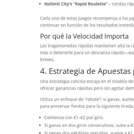
Nolimit City’s “Rapid Roulette”
– rondas ráp
Cada uno de estos juegos recompensa a los jug
continuar en función de los resultados inmedi
Por qué la Velocidad Importa
Las tragamonedas rápidas mantienen alta la c
más o detenerte para un descanso rápido—exa
breves.
4. Estrategia de Apuestas
Una estrategia concisa encaja en el modelo d
ofrecer ganancias rápidas pero sin agotar dem
Utiliza un enfoque de “rebote”: si ganas, aum
para preservar fondos para la siguiente tirada
Comienza con €1–€2 por giro.
Si ganas en dos giros consecutivos, sube a €
Si tienes dos pérdidas seguidas, vuelve a €1