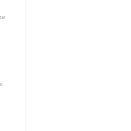
zar
o
go