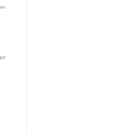
ren
n
gar
e