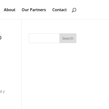
About
Our Partners
Contact
o
Search
e
d y