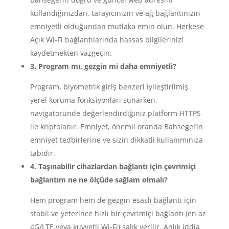
kullandığınızdan, tarayıcınızın ve ağ bağlantınızın
emniyetli olduğundan mutlaka emin olun. Herkese
Açık Wi-Fi bağlantılarında hassas bilgilerinizi
kaydetmekten vazgeçin.
3. Program mı, gezgin mi daha emniyetli?
Program, biyometrik giriş benzeri iyileştirilmiş
yerel koruma fonksiyonları sunarken,
navigatoründe değerlendirdiğiniz platform HTTPS
ile kriptolanır. Emniyet, önemli oranda Bahsegel’in
emniyet tedbirlerine ve sizin dikkatli kullanımınıza
tabidir.
4. Taşınabilir cihazlardan bağlantı için çevrimiçi
bağlantım ne ne ölçüde sağlam olmalı?
Hem program hem de gezgin esaslı bağlantı için
stabil ve yeterince hızlı bir çevrimiçi bağlantı (en az
4G/LTE veya kuvvetli Wi-Fi) salık verilir. Anlık iddia