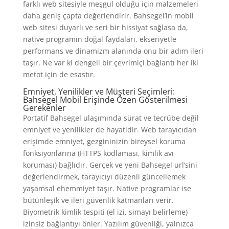
farklı web sitesiyle meşgul olduğu için malzemeleri
daha geniş çapta değerlendirir. Bahsegel’in mobil
web sitesi duyarlı ve seri bir hissiyat sağlasa da,
native programın doğal faydaları, ekseriyetle
performans ve dinamizm alanında onu bir adım ileri
taşır. Ne var ki dengeli bir çevrimiçi bağlantı her iki
metot için de esastır.
Emniyet, Yenilikler ve Müşteri Seçimleri:
Bahsegel Mobil Erişinde Özen Gösterilmesi
Gerekenler
Portatif Bahsegel ulaşımında sürat ve tecrübe değil
emniyet ve yenilikler de hayatidir. Web tarayıcıdan
erişimde emniyet, gezgininizin bireysel koruma
fonksiyonlarına (HTTPS kodlaması, kimlik avı
koruması) bağlıdır. Gerçek ve yeni Bahsegel url’sini
değerlendirmek, tarayıcıyı düzenli güncellemek
yaşamsal ehemmiyet taşır. Native programlar ise
bütünleşik ve ileri güvenlik katmanları verir.
Biyometrik kimlik tespiti (el izi, simayı belirleme)
izinsiz bağlantıyı önler. Yazılım güvenliği, yalnızca