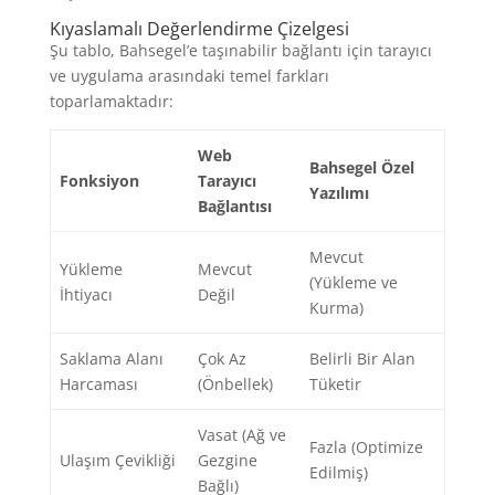
Kıyaslamalı Değerlendirme Çizelgesi
Şu tablo, Bahsegel’e taşınabilir bağlantı için tarayıcı
ve uygulama arasındaki temel farkları
toparlamaktadır:
Web
Bahsegel Özel
Fonksiyon
Tarayıcı
Yazılımı
Bağlantısı
Mevcut
Yükleme
Mevcut
(Yükleme ve
İhtiyacı
Değil
Kurma)
Saklama Alanı
Çok Az
Belirli Bir Alan
Harcaması
(Önbellek)
Tüketir
Vasat (Ağ ve
Fazla (Optimize
Ulaşım Çevikliği
Gezgine
Edilmiş)
Bağlı)