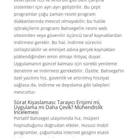
sistemleri için ayrı ayrı geliştirilir. Bu çeşit
programlar çoğu zaman resmi program
dükkanlarında mevcut olmayabilir; bu halde
iştirakçilerin programı Bahsegel’in resmi web
sitesinden veya güvenilir üçüncü taraf kaynaklardan
indirmesi gerekir. Bu hal, indirme sürecini
zorlaştırabilir ve emniyet adına gerçek kaynaktan
yüklendiğinden emin olmayı ihtiyaç duyar.
Uygulamanın güncel kalması için sürekli yenileme
denetimi ve indirmesi gerekebilir. Özetle, Bahsegel’in
özel yazılımı hız, güvenlik ve artırılmış hissiyat
sağlasa da, indirme ve depolama gibi talepleri
mevcuttur.
Sürat Kıyaslaması: Tarayıcı Erişimi mi,
Uygulama mı Daha Çevik? Mühendislik
İncelemesi
Portatif Bahsegel ulaşımında hız, müşteri
hoşnutluğunu doğrudan etkiler. Hususi mobil
programlar, çoğunlukla internet gezgini esaslı