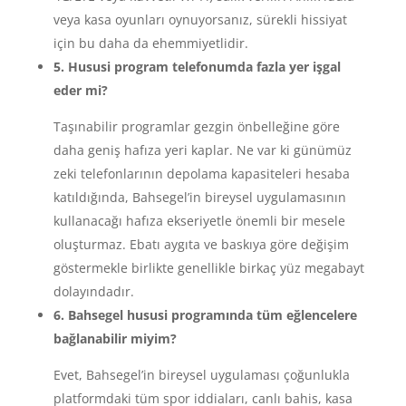
veya kasa oyunları oynuyorsanız, sürekli hissiyat
için bu daha da ehemmiyetlidir.
5. Hususi program telefonumda fazla yer işgal
eder mi?
Taşınabilir programlar gezgin önbelleğine göre
daha geniş hafıza yeri kaplar. Ne var ki günümüz
zeki telefonlarının depolama kapasiteleri hesaba
katıldığında, Bahsegel’in bireysel uygulamasının
kullanacağı hafıza ekseriyetle önemli bir mesele
oluşturmaz. Ebatı aygıta ve baskıya göre değişim
göstermekle birlikte genellikle birkaç yüz megabayt
dolayındadır.
6. Bahsegel hususi programında tüm eğlencelere
bağlanabilir miyim?
Evet, Bahsegel’in bireysel uygulaması çoğunlukla
platformdaki tüm spor iddiaları, canlı bahis, kasa