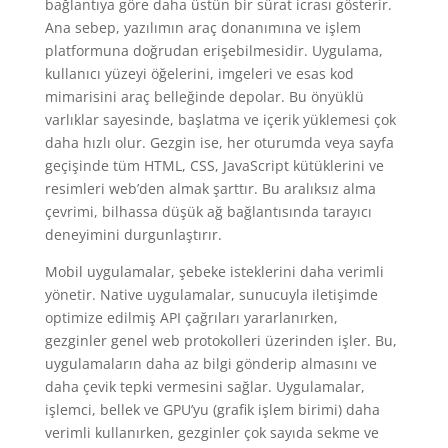
bağlantıya göre daha üstün bir sürat icrası gösterir.
Ana sebep, yazılımın araç donanımına ve işlem
platformuna doğrudan erişebilmesidir. Uygulama,
kullanıcı yüzeyi öğelerini, imgeleri ve esas kod
mimarisini araç belleğinde depolar. Bu önyüklü
varlıklar sayesinde, başlatma ve içerik yüklemesi çok
daha hızlı olur. Gezgin ise, her oturumda veya sayfa
geçişinde tüm HTML, CSS, JavaScript kütüklerini ve
resimleri web’den almak şarttır. Bu aralıksız alma
çevrimi, bilhassa düşük ağ bağlantısında tarayıcı
deneyimini durgunlaştırır.
Mobil uygulamalar, şebeke isteklerini daha verimli
yönetir. Native uygulamalar, sunucuyla iletişimde
optimize edilmiş API çağrıları yararlanırken,
gezginler genel web protokolleri üzerinden işler. Bu,
uygulamaların daha az bilgi gönderip almasını ve
daha çevik tepki vermesini sağlar. Uygulamalar,
işlemci, bellek ve GPU’yu (grafik işlem birimi) daha
verimli kullanırken, gezginler çok sayıda sekme ve