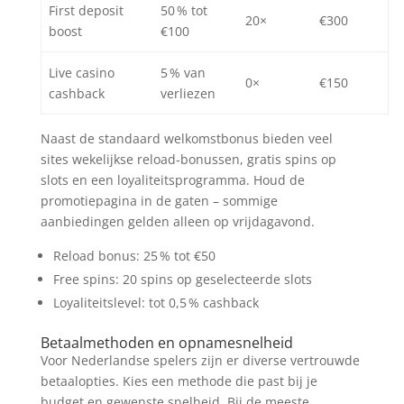
First deposit
50 % tot
20×
€300
boost
€100
Live casino
5 % van
0×
€150
cashback
verliezen
Naast de standaard welkomstbonus bieden veel
sites wekelijkse reload‑bonussen, gratis spins op
slots en een loyaliteitsprogramma. Houd de
promotiepagina in de gaten – sommige
aanbiedingen gelden alleen op vrijdagavond.
Reload bonus: 25 % tot €50
Free spins: 20 spins op geselecteerde slots
Loyaliteitslevel: tot 0,5 % cashback
Betaalmethoden en opnamesnelheid
Voor Nederlandse spelers zijn er diverse vertrouwde
betaalopties. Kies een methode die past bij je
budget en gewenste snelheid. Bij de meeste