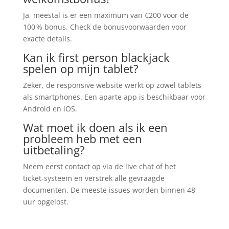
Ja, meestal is er een maximum van €200 voor de
100 % bonus. Check de bonusvoorwaarden voor
exacte details.
Kan ik first person blackjack
spelen op mijn tablet?
Zeker, de responsive website werkt op zowel tablets
als smartphones. Een aparte app is beschikbaar voor
Android en iOS.
Wat moet ik doen als ik een
probleem heb met een
uitbetaling?
Neem eerst contact op via de live chat of het
ticket‑systeem en verstrek alle gevraagde
documenten. De meeste issues worden binnen 48
uur opgelost.