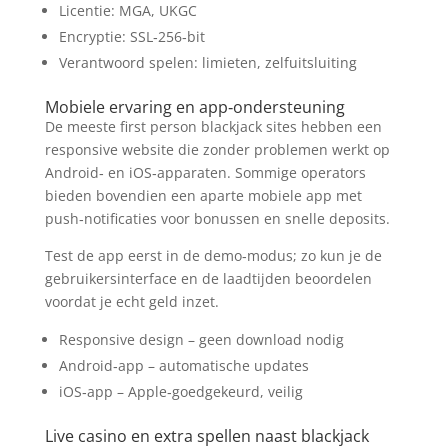
Licentie: MGA, UKGC
Encryptie: SSL‑256‑bit
Verantwoord spelen: limieten, zelfuitsluiting
Mobiele ervaring en app‑ondersteuning
De meeste first person blackjack sites hebben een
responsive website die zonder problemen werkt op
Android‑ en iOS‑apparaten. Sommige operators
bieden bovendien een aparte mobiele app met
push‑notificaties voor bonussen en snelle deposits.
Test de app eerst in de demo‑modus; zo kun je de
gebruikersinterface en de laadtijden beoordelen
voordat je echt geld inzet.
Responsive design – geen download nodig
Android‑app – automatische updates
iOS‑app – Apple‑goedgekeurd, veilig
Live casino en extra spellen naast blackjack