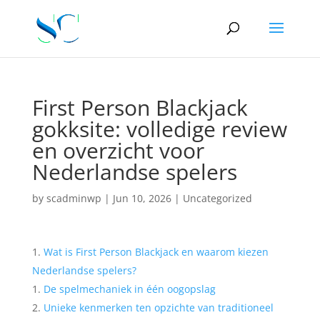
First Person Blackjack
gokksite: volledige review
en overzicht voor
Nederlandse spelers
by
scadminwp
|
Jun 10, 2026
|
Uncategorized
Wat is First Person Blackjack en waarom kiezen
Nederlandse spelers?
De spelmechaniek in één oogopslag
Unieke kenmerken ten opzichte van traditioneel