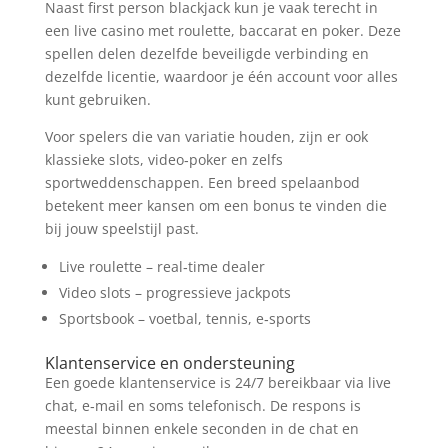
Naast first person blackjack kun je vaak terecht in
een live casino met roulette, baccarat en poker. Deze
spellen delen dezelfde beveiligde verbinding en
dezelfde licentie, waardoor je één account voor alles
kunt gebruiken.
Voor spelers die van variatie houden, zijn er ook
klassieke slots, video‑poker en zelfs
sportweddenschappen. Een breed spelaanbod
betekent meer kansen om een bonus te vinden die
bij jouw speelstijl past.
Live roulette – real‑time dealer
Video slots – progressieve jackpots
Sportsbook – voetbal, tennis, e‑sports
Klantenservice en ondersteuning
Een goede klantenservice is 24/7 bereikbaar via live
chat, e‑mail en soms telefonisch. De respons is
meestal binnen enkele seconden in de chat en