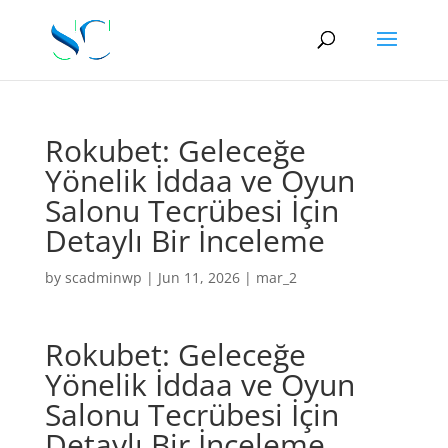
Rokubet: Geleceğe
Yönelik İddaa ve Oyun
Salonu Tecrübesi İçin
Detaylı Bir İnceleme
by
scadminwp
|
Jun 11, 2026
|
mar_2
Rokubet: Geleceğe
Yönelik İddaa ve Oyun
Salonu Tecrübesi İçin
Detaylı Bir İnceleme