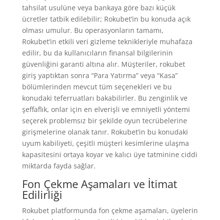
tahsilat usulüne veya bankaya göre bazı küçük
ücretler tatbik edilebilir; Rokubet’in bu konuda açık
olması umulur. Bu operasyonların tamamı,
Rokubet’in etkili veri gizleme teknikleriyle muhafaza
edilir, bu da kullanıcıların finansal bilgilerinin
güvenliğini garanti altına alır. Müşteriler, rokubet
giriş yaptıktan sonra “Para Yatırma” veya “Kasa”
bölümlerinden mevcut tüm seçenekleri ve bu
konudaki teferruatları bakabilirler. Bu zenginlik ve
şeffaflık, onlar için en elverişli ve emniyetli yöntemi
seçerek problemsız bir şekilde oyun tecrübelerine
girişmelerine olanak tanır. Rokubet’in bu konudaki
uyum kabiliyeti, çeşitli müşteri kesimlerine ulaşma
kapasitesini ortaya koyar ve kalıcı üye tatminine ciddi
miktarda fayda sağlar.
Fon Çekme Aşamaları ve İtimat
Edilirliği
Rokubet platformunda fon çekme aşamaları, üyelerin