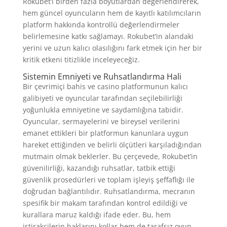
Rokubet’i birden fazla boyutlardan değerlendirerek,
hem güncel oyuncuların hem de kayıtlı katılımcıların
platform hakkında kontrollü değerlendirmeler
belirlemesine katkı sağlamayı. Rokubet’in alandaki
yerini ve uzun kalıcı olasılığını fark etmek için her bir
kritik etkeni titizlikle inceleyeceğiz.
Sistemin Emniyeti ve Ruhsatlandırma Hali
Bir çevrimiçi bahis ve casino platformunun kalıcı
galibiyeti ve oyuncular tarafından seçilebilirliği
yoğunlukla emniyetine ve saydamlığına tabidir.
Oyuncular, sermayelerini ve bireysel verilerini
emanet ettikleri bir platformun kanunlara uygun
hareket ettiğinden ve belirli ölçütleri karşıladığından
mutmain olmak beklerler. Bu çerçevede, Rokubet’in
güvenilirliği, kazandığı ruhsatlar, tatbik ettiği
güvenlik prosedürleri ve toplam işleyiş şeffaflığı ile
doğrudan bağlantılıdır. Ruhsatlandırma, mecranın
spesifik bir makam tarafından kontrol edildiği ve
kurallara maruz kaldığı ifade eder. Bu, hem
iştirakçilerin haklarını kollar hem de tarafsız oyun