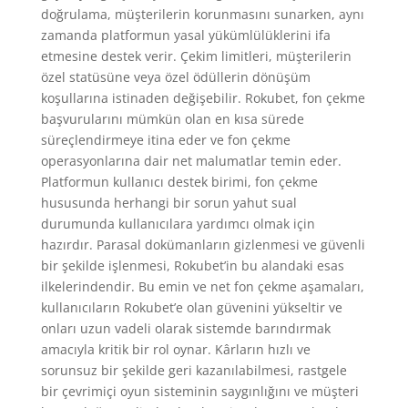
doğrulama, müşterilerin korunmasını sunarken, aynı
zamanda platformun yasal yükümlülüklerini ifa
etmesine destek verir. Çekim limitleri, müşterilerin
özel statüsüne veya özel ödüllerin dönüşüm
koşullarına istinaden değişebilir. Rokubet, fon çekme
başvurularını mümkün olan en kısa sürede
süreçlendirmeye itina eder ve fon çekme
operasyonlarına dair net malumatlar temin eder.
Platformun kullanıcı destek birimi, fon çekme
hususunda herhangi bir sorun yahut sual
durumunda kullanıcılara yardımcı olmak için
hazırdır. Parasal dokümanların gizlenmesi ve güvenli
bir şekilde işlenmesi, Rokubet’in bu alandaki esas
ilkelerindendir. Bu emin ve net fon çekme aşamaları,
kullanıcıların Rokubet’e olan güvenini yükseltir ve
onları uzun vadeli olarak sistemde barındırmak
amacıyla kritik bir rol oynar. Kârların hızlı ve
sorunsuz bir şekilde geri kazanılabilmesi, rastgele
bir çevrimiçi oyun sisteminin saygınlığını ve müşteri