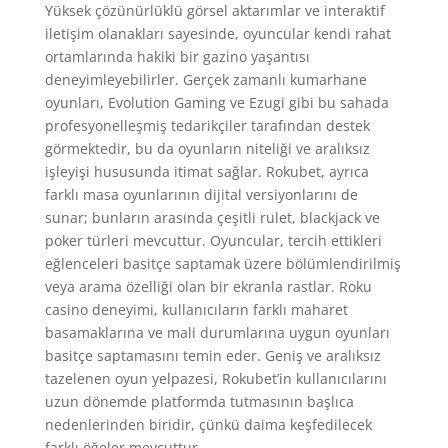
Yüksek çözünürlüklü görsel aktarımlar ve interaktif
iletişim olanakları sayesinde, oyuncular kendi rahat
ortamlarında hakiki bir gazino yaşantısı
deneyimleyebilirler. Gerçek zamanlı kumarhane
oyunları, Evolution Gaming ve Ezugi gibi bu sahada
profesyonelleşmiş tedarikçiler tarafından destek
görmektedir, bu da oyunların niteliği ve aralıksız
işleyişi hususunda itimat sağlar. Rokubet, ayrıca
farklı masa oyunlarının dijital versiyonlarını de
sunar; bunların arasında çeşitli rulet, blackjack ve
poker türleri mevcuttur. Oyuncular, tercih ettikleri
eğlenceleri basitçe saptamak üzere bölümlendirilmiş
veya arama özelliği olan bir ekranla rastlar. Roku
casino deneyimi, kullanıcıların farklı maharet
basamaklarına ve mali durumlarına uygun oyunları
basitçe saptamasını temin eder. Geniş ve aralıksız
tazelenen oyun yelpazesi, Rokubet’in kullanıcılarını
uzun dönemde platformda tutmasının başlıca
nedenlerinden biridir, çünkü daima keşfedilecek
farklı öğeler mevcuttur.