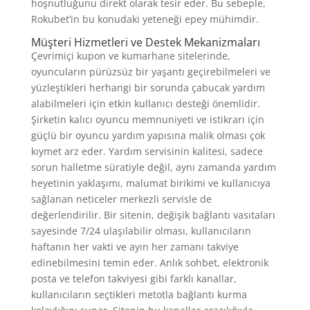
hoşnutluğunu direkt olarak tesir eder. Bu sebeple,
Rokubet’in bu konudaki yeteneği epey mühimdir.
Müşteri Hizmetleri ve Destek Mekanizmaları
Çevrimiçi kupon ve kumarhane sitelerinde,
oyuncuların pürüzsüz bir yaşantı geçirebilmeleri ve
yüzleştikleri herhangi bir sorunda çabucak yardım
alabilmeleri için etkin kullanıcı desteği önemlidir.
Şirketin kalıcı oyuncu memnuniyeti ve istikrarı için
güçlü bir oyuncu yardım yapısına malik olması çok
kıymet arz eder. Yardım servisinin kalitesi, sadece
sorun halletme süratiyle değil, aynı zamanda yardım
heyetinin yaklaşımı, malumat birikimi ve kullanıcıya
sağlanan neticeler merkezli servisle de
değerlendirilir. Bir sitenin, değişik bağlantı vasıtaları
sayesinde 7/24 ulaşılabilir olması, kullanıcıların
haftanın her vakti ve ayın her zamanı takviye
edinebilmesini temin eder. Anlık sohbet, elektronik
posta ve telefon takviyesi gibi farklı kanallar,
kullanıcıların seçtikleri metotla bağlantı kurma