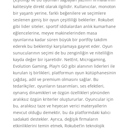
kalitesiyle direkt olarak ilgilidir. Kullanıcılar, monoton
bir yaşantı yerine, farklı beğenilere ve seçimlere
seslenen geniş bir oyun çeşitliliği beklerler. Rokubet
gibi lider siteler, sportif iddialardan anlık kumarhane
eğlencelerine, meyve makinelerinden masa
oyunlarına kadar süren büyük bir portföy takdim
ederek bu beklentiyi karşılamaya gayret eder. Oyun
sunucularının seçimi de bu zenginliğin ve niteliliğin
kayda değer bir işaretidir. NetEnt, Microgaming,
Evolution Gaming, Play’n GO gibi alanının liderleri ile
kurulan iş birlikleri, platformun oyun kütüphanesinin
çağdaş, adil ve premium olmasını sağlar. Bu
tedarikçiler, oyunların tasarımları, ses efektleri,
oynanış dinamikleri ve özgün özellikleri yönünden
aralıksız özgün kriterler oluştururlar. Oyuncular için
bu, aralıksız taze ve heyecan verici materyallerin
mevcut olduğu demektir, bu da platformdaki kalıcı
sadakati destekler. Ayrıca, değişik firmaların
etkinliklerini temin etmek, Rokubet’in teknolojik