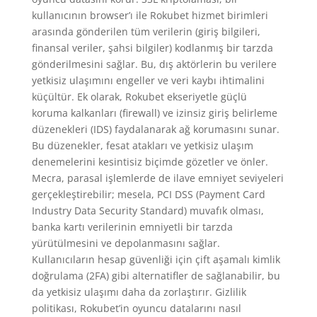
kullanıcının browser’ı ile Rokubet hizmet birimleri
arasında gönderilen tüm verilerin (giriş bilgileri,
finansal veriler, şahsi bilgiler) kodlanmış bir tarzda
gönderilmesini sağlar. Bu, dış aktörlerin bu verilere
yetkisiz ulaşımını engeller ve veri kaybı ihtimalini
küçültür. Ek olarak, Rokubet ekseriyetle güçlü
koruma kalkanları (firewall) ve izinsiz giriş belirleme
düzenekleri (IDS) faydalanarak ağ korumasını sunar.
Bu düzenekler, fesat atakları ve yetkisiz ulaşım
denemelerini kesintisiz biçimde gözetler ve önler.
Mecra, parasal işlemlerde de ilave emniyet seviyeleri
gerçekleştirebilir; mesela, PCI DSS (Payment Card
Industry Data Security Standard) muvafık olması,
banka kartı verilerinin emniyetli bir tarzda
yürütülmesini ve depolanmasını sağlar.
Kullanıcıların hesap güvenliği için çift aşamalı kimlik
doğrulama (2FA) gibi alternatifler de sağlanabilir, bu
da yetkisiz ulaşımı daha da zorlaştırır. Gizlilik
politikası, Rokubet’in oyuncu datalarını nasıl