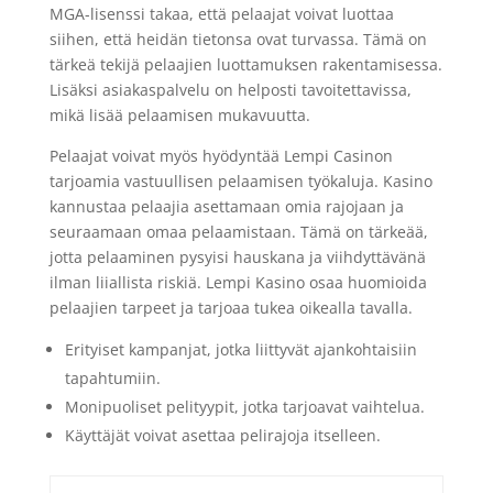
MGA-lisenssi takaa, että pelaajat voivat luottaa
siihen, että heidän tietonsa ovat turvassa. Tämä on
tärkeä tekijä pelaajien luottamuksen rakentamisessa.
Lisäksi asiakaspalvelu on helposti tavoitettavissa,
mikä lisää pelaamisen mukavuutta.
Pelaajat voivat myös hyödyntää Lempi Casinon
tarjoamia vastuullisen pelaamisen työkaluja. Kasino
kannustaa pelaajia asettamaan omia rajojaan ja
seuraamaan omaa pelaamistaan. Tämä on tärkeää,
jotta pelaaminen pysyisi hauskana ja viihdyttävänä
ilman liiallista riskiä. Lempi Kasino osaa huomioida
pelaajien tarpeet ja tarjoaa tukea oikealla tavalla.
Erityiset kampanjat, jotka liittyvät ajankohtaisiin
tapahtumiin.
Monipuoliset pelityypit, jotka tarjoavat vaihtelua.
Käyttäjät voivat asettaa pelirajoja itselleen.