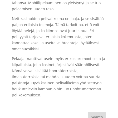
tahansa. Mobiilipelaaminen on yleistynyt ja se tuo
pelaamisen uuden taso.
Nettikasinoiden pelivalikoima on laaja, ja se sisältää
paljon erilaisia teemoja. Tämä tarkoittaa, että voit
löytää pelejä, jotka kiinnostavat juuri sinua. Eri
pelityypit tarjoavat erilaisia kokemuksia, joten
kannattaa kokeilla useita vaihtoehtoja löytääksesi
omat suosikkisi.
Pelaajat nauttivat usein myös erikoispromootioista ja
kilpailuista, joita kasinot järjestävät säännöllisesti.
Nämä voivat sisältää bonuskierroksia,
ilmaiskierroksia tai mahdollisuuden voittaa suuria
palkintoja. Hyvä kasinon pelivalikoima yhdistettynä
houkutteleviin kampanjoihin luo unohtumattoman
pelikokemuksen.
Search