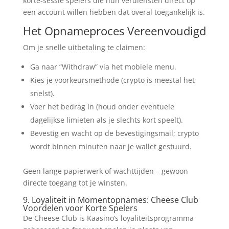
korte‑sessie spelers die hun verdiensten direct op
een account willen hebben dat overal toegankelijk is.
Het Opnameproces Vereenvoudigd
Om je snelle uitbetaling te claimen:
Ga naar “Withdraw” via het mobiele menu.
Kies je voorkeursmethode (crypto is meestal het
snelst).
Voer het bedrag in (houd onder eventuele
dagelijkse limieten als je slechts kort speelt).
Bevestig en wacht op de bevestigingsmail; crypto
wordt binnen minuten naar je wallet gestuurd.
Geen lange papierwerk of wachttijden – gewoon
directe toegang tot je winsten.
9. Loyaliteit in Momentopnames: Cheese Club
Voordelen voor Korte Spelers
De Cheese Club is Kaasino’s loyaliteitsprogramma