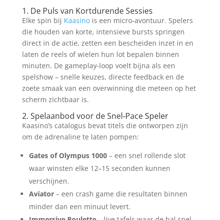
1. De Puls van Kortdurende Sessies
Elke spin bij
Kaasino
is een micro‑avontuur. Spelers
die houden van korte, intensieve bursts springen
direct in de actie, zetten een bescheiden inzet in en
laten de reels of wielen hun lot bepalen binnen
minuten. De gameplay-loop voelt bijna als een
spelshow – snelle keuzes, directe feedback en de
zoete smaak van een overwinning die meteen op het
scherm zichtbaar is.
2. Spelaanbod voor de Snel‑Pace Speler
Kaasino’s catalogus bevat titels die ontworpen zijn
om de adrenaline te laten pompen:
Gates of Olympus 1000
– een snel rollende slot
waar winsten elke 12–15 seconden kunnen
verschijnen.
Aviator
– een crash game die resultaten binnen
minder dan een minuut levert.
Immersive Roulette
– live tafels waar de bal snel