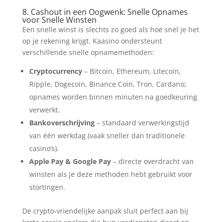
8. Cashout in een Oogwenk: Snelle Opnames
voor Snelle Winsten
Een snelle winst is slechts zo goed als hoe snel je het
op je rekening krijgt. Kaasino ondersteunt
verschillende snelle opnamemethoden:
Cryptocurrency
– Bitcoin, Ethereum, Litecoin,
Ripple, Dogecoin, Binance Coin, Tron, Cardano;
opnames worden binnen minuten na goedkeuring
verwerkt.
Bankoverschrijving
– standaard verwerkingstijd
van één werkdag (vaak sneller dan traditionele
casino’s).
Apple Pay & Google Pay
– directe overdracht van
winsten als je deze methoden hebt gebruikt voor
stortingen.
De crypto‑vriendelijke aanpak sluit perfect aan bij