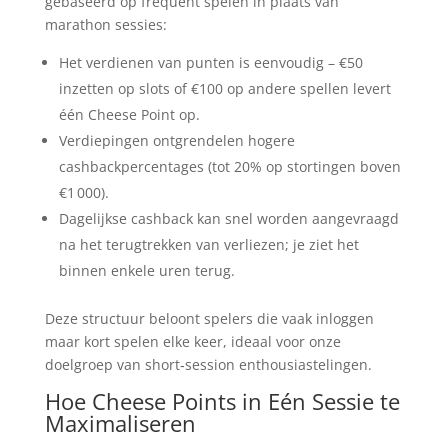
gebaseerd op frequent spelen in plaats van
marathon sessies:
Het verdienen van punten is eenvoudig – €50
inzetten op slots of €100 op andere spellen levert
één Cheese Point op.
Verdiepingen ontgrendelen hogere
cashbackpercentages (tot 20% op stortingen boven
€1 000).
Dagelijkse cashback kan snel worden aangevraagd
na het terugtrekken van verliezen; je ziet het
binnen enkele uren terug.
Deze structuur beloont spelers die vaak inloggen
maar kort spelen elke keer, ideaal voor onze
doelgroep van short‑session enthousiastelingen.
Hoe Cheese Points in Eén Sessie te
Maximaliseren