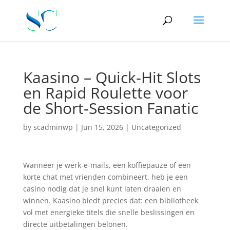
Kaasino – Quick‑Hit Slots
en Rapid Roulette voor
de Short‑Session Fanatic
by
scadminwp
|
Jun 15, 2026
|
Uncategorized
Wanneer je werk-e-mails, een koffiepauze of een
korte chat met vrienden combineert, heb je een
casino nodig dat je snel kunt laten draaien en
winnen. Kaasino biedt precies dat: een bibliotheek
vol met energieke titels die snelle beslissingen en
directe uitbetalingen belonen.