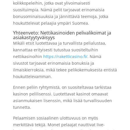
kolikkopeleihin, jotka ovat ylivoimaisesti
suosituimpia. Nämä pelit tarjoavat erinomaisia
bonusominaisuuksia ja jännittäviä teemoja, jotka
houkuttelevat pelaajia ympäri Suomea.
Yhteenveto: Nettikasinoiden pelivalikoimat ja
asiakastyytyväisyys
Mikäli etsit luotettavaa ja turvallista pelialustaa,
kannattaa erityisesti tutustua suositeltuihin
nettikasinoihin
https://raketticasino.fi/
. Nämä
sivustot tarjoavat erinomaisia bonuksia ja
ilmaiskierroksia, mikä tekee pelikokemuksesta entistä
houkuttelevamman.
Ennen peliin ryhtymistä, on suositeltavaa tarkistaa
kasinon pelilisenssi. Luotettavat kasinot omaavat
asianmukaisen lisenssin, mikä lisää turvallisuuden
tunnetta.
Pelaamisen sosiaalinen ulottuvuus on myös
merkittävä tekijä. Monet pelaajat nauttivat live-