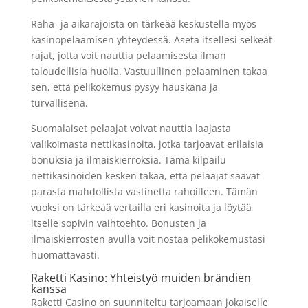
Raha- ja aikarajoista on tärkeää keskustella myös
kasinopelaamisen yhteydessä. Aseta itsellesi selkeät
rajat, jotta voit nauttia pelaamisesta ilman
taloudellisia huolia. Vastuullinen pelaaminen takaa
sen, että pelikokemus pysyy hauskana ja
turvallisena.
Suomalaiset pelaajat voivat nauttia laajasta
valikoimasta nettikasinoita, jotka tarjoavat erilaisia
bonuksia ja ilmaiskierroksia. Tämä kilpailu
nettikasinoiden kesken takaa, että pelaajat saavat
parasta mahdollista vastinetta rahoilleen. Tämän
vuoksi on tärkeää vertailla eri kasinoita ja löytää
itselle sopivin vaihtoehto. Bonusten ja
ilmaiskierrosten avulla voit nostaa pelikokemustasi
huomattavasti.
Raketti Kasino: Yhteistyö muiden brändien
kanssa
Raketti Casino on suunniteltu tarjoamaan jokaiselle