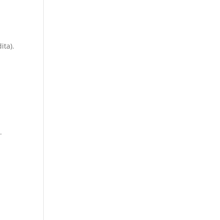
ita).
.