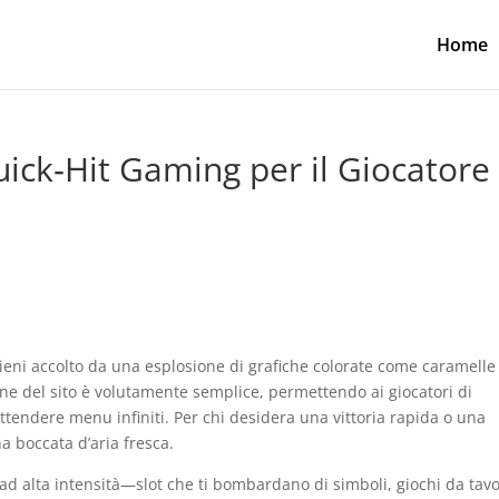
Home
ick‑Hit Gaming per il Giocatore
vieni accolto da una esplosione di grafiche colorate come caramelle
ne del sito è volutamente semplice, permettendo ai giocatori di
tendere menu infiniti. Per chi desidera una vittoria rapida o una
a boccata d’aria fresca.
e ad alta intensità—slot che ti bombardano di simboli, giochi da tav