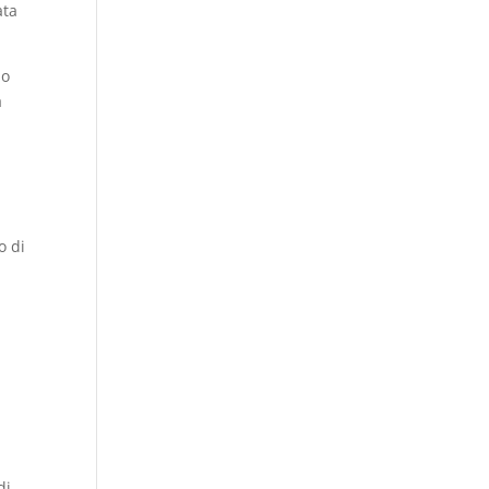
ata
po
a
o di
di