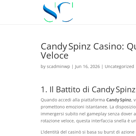
Candy Spinz Casino: Qu
Veloce
by
scadminwp
|
Jun 16, 2026
|
Uncategorized
1. Il Battito di Candy Spinz
Quando accedi alla piattaforma
Candy Spinz
, 
promettono emozioni istantanee. La disposizio
immergersi subito nel gameplay senza dover at
rotazione veloce, questa interfaccia snella è un
L’identità del casinò si basa su burst di azion