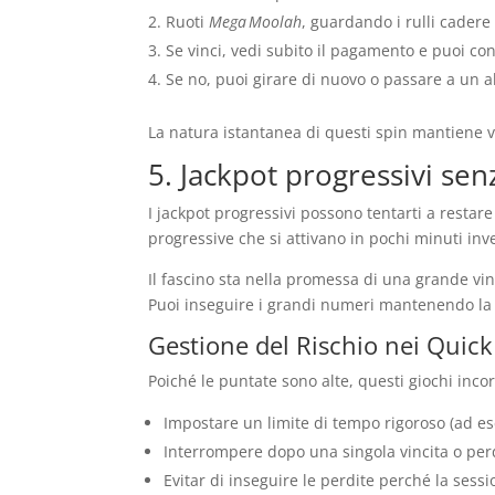
Ruoti
Mega Moolah
, guardando i rulli cadere 
Se vinci, vedi subito il pagamento e puoi co
Se no, puoi girare di nuovo o passare a un 
La natura istantanea di questi spin mantiene v
5. Jackpot progressivi sen
I jackpot progressivi possono tentarti a restare
progressive che si attivano in pochi minuti inv
Il fascino sta nella promessa di una grande v
Puoi inseguire i grandi numeri mantenendo la s
Gestione del Rischio nei Quick
Poiché le puntate sono alte, questi giochi inco
Impostare un limite di tempo rigoroso (ad e
Interrompere dopo una singola vincita o per
Evitar di inseguire le perdite perché la sessi