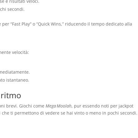
 e risultati veloci.
chi secondi.
are per “Fast Play” o “Quick Wins,” riducendo il tempo dedicato alla
ente velocità:
mmediatamente.
ato istantaneo.
 ritmo
ioni brevi. Giochi come
Mega Moolah
, pur essendo noti per jackpot
di che ti permettono di vedere se hai vinto o meno in pochi secondi.