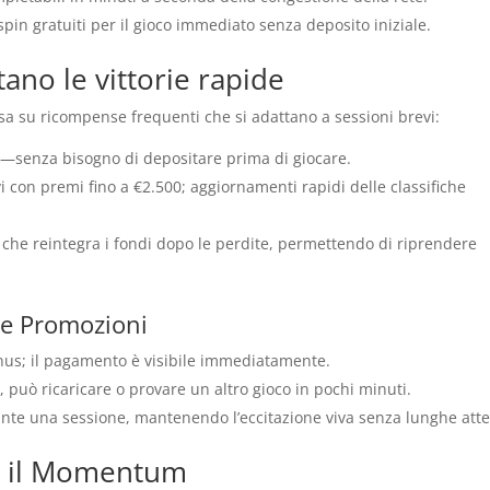
pin gratuiti per il gioco immediato senza deposito iniziale.
ano le vittorie rapide
sa su ricompense frequenti che si adattano a sessioni brevi:
ti—senza bisogno di depositare prima di giocare.
 con premi fino a €2.500; aggiornamenti rapidi delle classifiche
che reintegra i fondi dopo le perdite, permettendo di riprendere
le Promozioni
nus; il pagamento è visibile immediatamente.
 può ricaricare o provare un altro gioco in pochi minuti.
rante una sessione, mantenendo l’eccitazione viva senza lunghe atte
ni il Momentum