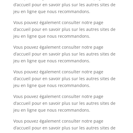
d’accueil pour en savoir plus sur les autres sites de
jeu en ligne que nous recommandons.
Vous pouvez également consulter notre page
d’accueil pour en savoir plus sur les autres sites de
jeu en ligne que nous recommandons.
Vous pouvez également consulter notre page
d’accueil pour en savoir plus sur les autres sites de
jeu en ligne que nous recommandons.
Vous pouvez également consulter notre page
d’accueil pour en savoir plus sur les autres sites de
jeu en ligne que nous recommandons.
Vous pouvez également consulter notre page
d’accueil pour en savoir plus sur les autres sites de
jeu en ligne que nous recommandons.
Vous pouvez également consulter notre page
d’accueil pour en savoir plus sur les autres sites de