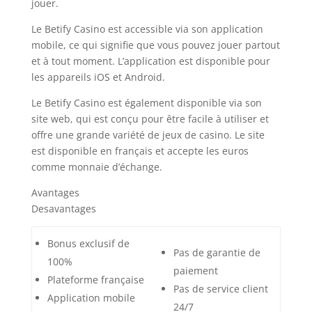
jouer.
Le Betify Casino est accessible via son application
mobile, ce qui signifie que vous pouvez jouer partout
et à tout moment. L’application est disponible pour
les appareils iOS et Android.
Le Betify Casino est également disponible via son
site web, qui est conçu pour être facile à utiliser et
offre une grande variété de jeux de casino. Le site
est disponible en français et accepte les euros
comme monnaie d’échange.
Avantages
Desavantages
Bonus exclusif de
Pas de garantie de
100%
paiement
Plateforme française
Pas de service client
Application mobile
24/7