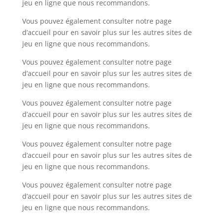
jeu en ligne que nous recommandons.
Vous pouvez également consulter notre page
d’accueil pour en savoir plus sur les autres sites de
jeu en ligne que nous recommandons.
Vous pouvez également consulter notre page
d’accueil pour en savoir plus sur les autres sites de
jeu en ligne que nous recommandons.
Vous pouvez également consulter notre page
d’accueil pour en savoir plus sur les autres sites de
jeu en ligne que nous recommandons.
Vous pouvez également consulter notre page
d’accueil pour en savoir plus sur les autres sites de
jeu en ligne que nous recommandons.
Vous pouvez également consulter notre page
d’accueil pour en savoir plus sur les autres sites de
jeu en ligne que nous recommandons.