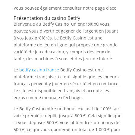
Vous pouvez également consulter notre page d’acc
Présentation du casino Betify
Bienvenue au Betify Casino, un endroit où vous
pouvez vous divertir et gagner de l’argent en jouant
à vos jeux préférés. Le Betify Casino est une
plateforme de jeu en ligne qui propose une grande
variété de jeux de casino, y compris des jeux de
table, des machines à sous et des jeux de loterie.
Le
betify casino france
Betify Casino est une
plateforme française, ce qui signifie que les joueurs
français peuvent y jouer en sécurité et en confiance.
Le site est disponible en français et accepte les
euros comme monnaie d’échange.
Le Betify Casino offre un bonus exclusif de 100% sur
votre première dépôt, jusqu’à 500 €. Cela signifie que
si vous déposez 500 €, vous obtiendrez un bonus de
500 €, ce qui vous donnerait un total de 1 000 € pour