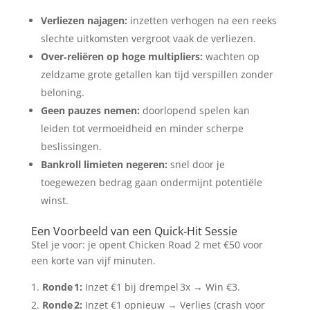
Verliezen najagen:
inzetten verhogen na een reeks
slechte uitkomsten vergroot vaak de verliezen.
Over‑reliëren op hoge multipliers:
wachten op
zeldzame grote getallen kan tijd verspillen zonder
beloning.
Geen pauzes nemen:
doorlopend spelen kan
leiden tot vermoeidheid en minder scherpe
beslissingen.
Bankroll limieten negeren:
snel door je
toegewezen bedrag gaan ondermijnt potentiële
winst.
Een Voorbeeld van een Quick‑Hit Sessie
Stel je voor: je opent Chicken Road 2 met €50 voor
een korte van vijf minuten.
Ronde 1:
Inzet €1 bij drempel 3x → Win €3.
Ronde 2:
Inzet €1 opnieuw → Verlies (crash voor