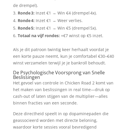
de drempel).
Ronde 3:
Inzet €1 → Win €4 (drempel 4x).
Ronde 4:
Inzet €1 → Weer verlies.
Ronde 5:
Inzet €1 → Win €5 (drempel 5x).
Totaal na vijf rondes:
+€7 winst op €5 inzet.
Als je dit patroon twintig keer herhaalt voordat je
een korte pauze neemt, kun je comfortabel €30–€40
winst verzamelen terwijl je je bankroll behoudt.
De Psychologische Voorsprong van Snelle
Beslissingen
Het gevoel van controle in Chicken Road 2 komt van
het maken van beslissingen in real time—druk op
cash‑out of laten stijgen van de multiplier—alles
binnen fracties van een seconde.
Deze directheid speelt in op dopaminepaden die
geassocieerd worden met directe beloning,
waardoor korte sessies vooral bevredigend