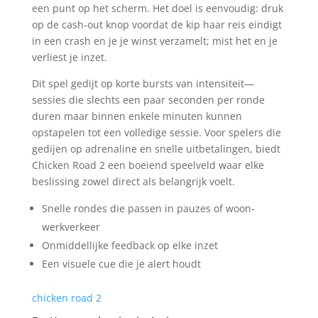
een punt op het scherm. Het doel is eenvoudig: druk
op de cash‑out knop voordat de kip haar reis eindigt
in een crash en je je winst verzamelt; mist het en je
verliest je inzet.
Dit spel gedijt op korte bursts van intensiteit—
sessies die slechts een paar seconden per ronde
duren maar binnen enkele minuten kunnen
opstapelen tot een volledige sessie. Voor spelers die
gedijen op adrenaline en snelle uitbetalingen, biedt
Chicken Road 2 een boeiend speelveld waar elke
beslissing zowel direct als belangrijk voelt.
Snelle rondes die passen in pauzes of woon-
werkverkeer
Onmiddellijke feedback op elke inzet
Een visuele cue die je alert houdt
chicken road 2