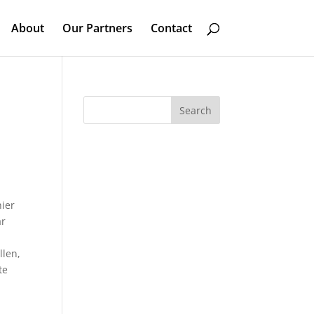
About
Our Partners
Contact
Search
hier
ar
llen,
te