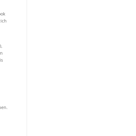
ook
zich
0,
en
is
ben.