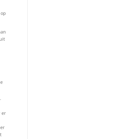
 op
aan
uit
de
.
 er
eer
t