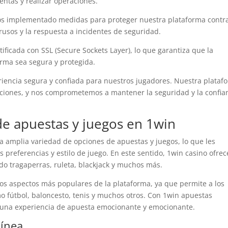
ntas y realizar operaciones.
mos implementado medidas para proteger nuestra plataforma contr
rusos y la respuesta a incidentes de seguridad.
rtificada con SSL (Secure Sockets Layer), lo que garantiza que la
rma sea segura y protegida.
riencia segura y confiada para nuestros jugadores. Nuestra plataf
aciones, y nos comprometemos a mantener la seguridad y la confia
de apuestas y juegos en 1win
a amplia variedad de opciones de apuestas y juegos, lo que les
 preferencias y estilo de juego. En este sentido, 1win casino ofrec
do tragaperras, ruleta, blackjack y muchos más.
os aspectos más populares de la plataforma, ya que permite a los
o fútbol, baloncesto, tenis y muchos otros. Con 1win apuestas
e una experiencia de apuesta emocionante y emocionante.
línea