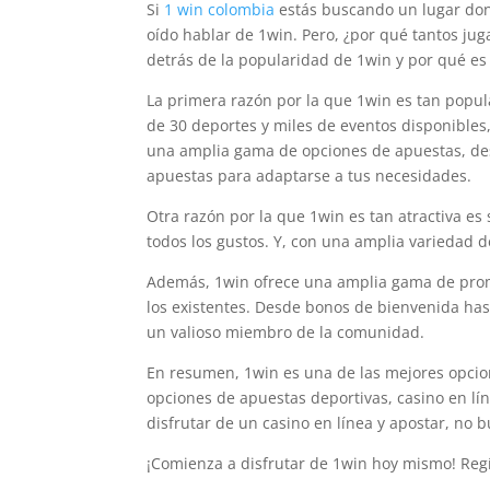
Si
1 win colombia
estás buscando un lugar dond
oído hablar de 1win. Pero, ¿por qué tantos jug
detrás de la popularidad de 1win y por qué es
La primera razón por la que 1win es tan popu
de 30 deportes y miles de eventos disponibles,
una amplia gama de opciones de apuestas, des
apuestas para adaptarse a tus necesidades.
Otra razón por la que 1win es tan atractiva es 
todos los gustos. Y, con una amplia variedad de
Además, 1win ofrece una amplia gama de promo
los existentes. Desde bonos de bienvenida ha
un valioso miembro de la comunidad.
En resumen, 1win es una de las mejores opcion
opciones de apuestas deportivas, casino en lí
disfrutar de un casino en línea y apostar, no 
¡Comienza a disfrutar de 1win hoy mismo! Regí