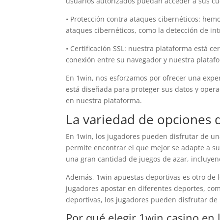
usuarios autorizados puedan acceder a sus cue
• Protección contra ataques cibernéticos: he
ataques cibernéticos, como la detección de int
• Certificación SSL: nuestra plataforma está ce
conexión entre su navegador y nuestra platafo
En 1win, nos esforzamos por ofrecer una expe
está diseñada para proteger sus datos y oper
en nuestra plataforma.
La variedad de opciones 
En 1win, los jugadores pueden disfrutar de un
permite encontrar el que mejor se adapte a sus
una gran cantidad de juegos de azar, incluyen
Además, 1win apuestas deportivas es otro de l
jugadores apostar en diferentes deportes, com
deportivas, los jugadores pueden disfrutar d
Por qué elegir 1win casino en 