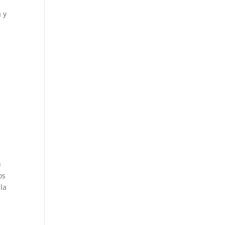
 y
s
u
os
 la