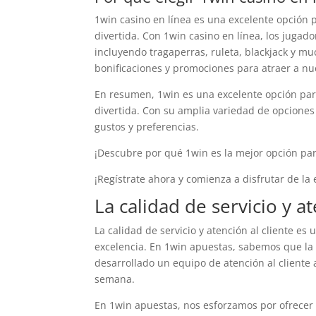
1win casino en línea es una excelente opción 
divertida. Con 1win casino en línea, los jugad
incluyendo tragaperras, ruleta, blackjack y m
bonificaciones y promociones para atraer a nue
En resumen, 1win es una excelente opción par
divertida. Con su amplia variedad de opciones 
gustos y preferencias.
¡Descubre por qué 1win es la mejor opción para
¡Regístrate ahora y comienza a disfrutar de l
La calidad de servicio y a
La calidad de servicio y atención al cliente 
excelencia. En 1win apuestas, sabemos que la s
desarrollado un equipo de atención al cliente a
semana.
En 1win apuestas, nos esforzamos por ofrecer 