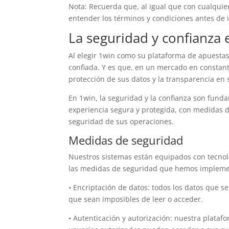
Nota: Recuerda que, al igual que con cualquier
entender los términos y condiciones antes de i
La seguridad y confianza 
Al elegir 1win como su plataforma de apuestas
confiada. Y es que, en un mercado en constan
protección de sus datos y la transparencia en
En 1win, la seguridad y la confianza son fund
experiencia segura y protegida, con medidas d
seguridad de sus operaciones.
Medidas de seguridad
Nuestros sistemas están equipados con tecnol
las medidas de seguridad que hemos impleme
• Encriptación de datos: todos los datos que 
que sean imposibles de leer o acceder.
• Autenticación y autorización: nuestra platafo