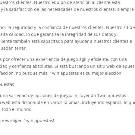
uestros clientes. Nuestro equipo de atención al cliente está
 la satisfacción de las necesidades de nuestros clientes, siempre
 la seguridad y la confianza de nuestros clientes. Nuestro sitio
lta calidad, lo que garantiza la integridad de sus datos y
cliente también está capacitado para ayudar a nuestros clientes a
puedan tener.
por ofrecer una experiencia de juego ágil y eficiente, con una
ridad y confianza absolutas. Si está buscando un sitio web de apues
sfacción, no busque más. 1win apuestas es su mejor elección.
puestas
 una variedad de opciones de juego, incluyendo 1win apuestas
io web está disponible en varios idiomas, incluyendo español, lo qu
de todo el mundo.
dores eligen 1win apuestas!