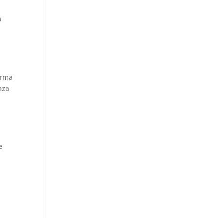
a
orma
nza
e