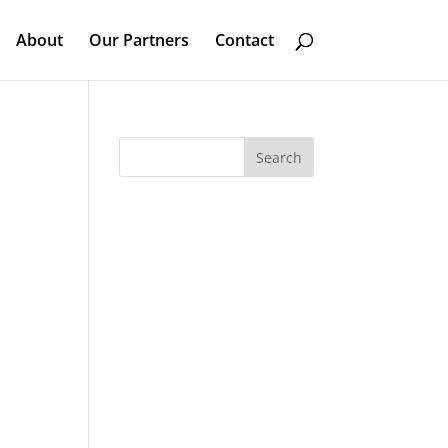
About
Our Partners
Contact
Search