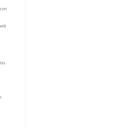
 con
 web
tas
e