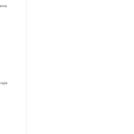
щена
ючая
й