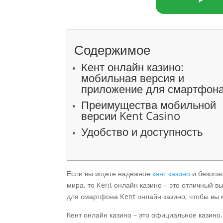
Содержимое
Кент онлайн казино:
мобильная версия и
приложение для смартфон
Преимущества мобильной
версии Kent Casino
Удобство и доступность
Если вы ищете надежное
кент казино
и безопас
мира, то Kent онлайн казино – это отличный 
для смартфона Kent онлайн казино, чтобы вы м
Кент онлайн казино – это официальное казино,