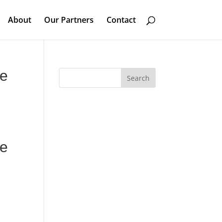
About
Our Partners
Contact
ие
Search
ие