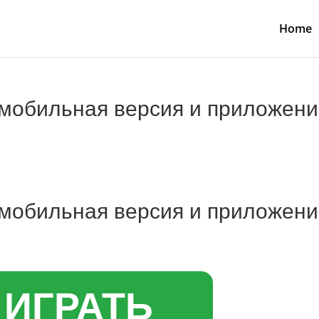
Home
 мобильная версия и приложен
 мобильная версия и приложен
️ ИГРАТЬ