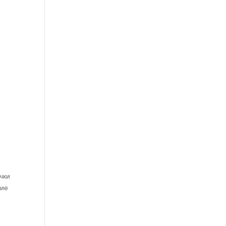
чки
ние