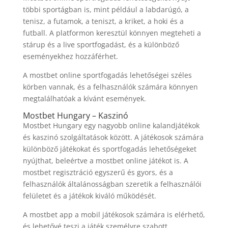
többi sportágban is, mint például a labdarúgó, a
tenisz, a futamok, a teniszt, a kriket, a hoki és a
futball. A platformon keresztül könnyen megteheti a
stárup és a live sportfogadást, és a különböző
eseményekhez hozzáférhet.
A mostbet online sportfogadás lehetőségei széles
körben vannak, és a felhasználók számára könnyen
megtalálhatóak a kívánt események.
Mostbet Hungary – Kaszinó
Mostbet Hungary egy nagyobb online kalandjátékok
és kaszinó szolgáltatások között. A játékosok számára
különböző játékokat és sportfogadás lehetőségeket
nyújthat, beleértve a mostbet online játékot is. A
mostbet regisztráció egyszerű és gyors, és a
felhasználók általánosságban szeretik a felhasználói
felületet és a játékok kiváló működését.
A mostbet app a mobil játékosok számára is elérhető,
és lehetővé teszi a játék személyre szabott