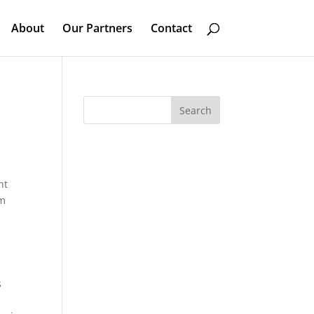
About
Our Partners
Contact
Search
nt
rm
s