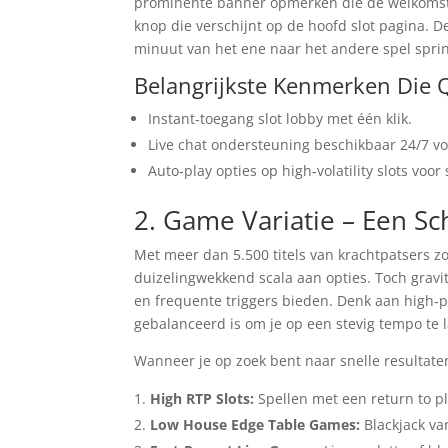
prominente banner opmerken die de welkomstbo
knop die verschijnt op de hoofd slot pagina. D
minuut van het ene naar het andere spel spri
Belangrijkste Kenmerken Die 
Instant‑toegang slot lobby met één klik.
Live chat ondersteuning beschikbaar 24/7 v
Auto‑play opties op high‑volatility slots voor
2. Game Variatie – Een Sc
Met meer dan 5.500 titels van krachtpatsers z
duizelingwekkend scala aan opties. Toch gravita
en frequente triggers bieden. Denk aan high‑p
gebalanceerd is om je op een stevig tempo te 
Wanneer je op zoek bent naar snelle resultate
High RTP Slots:
Spellen met een return to p
Low House Edge Table Games:
Blackjack va