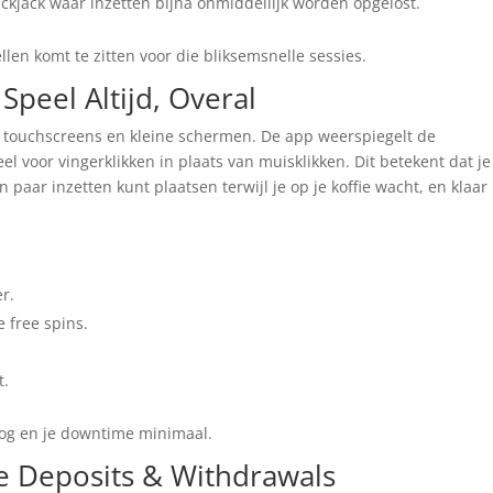
ackjack waar inzetten bijna onmiddellijk worden opgelost.
ellen komt te zitten voor die bliksemsnelle sessies.
Speel Altijd, Overal
or touchscreens en kleine schermen. De app weerspiegelt de
el voor vingerklikken in plaats van muisklikken. Dit betekent dat j
 paar inzetten kunt plaatsen terwijl je op je koffie wacht, en klaar
r.
e free spins.
t.
g en je downtime minimaal.
le Deposits & Withdrawals