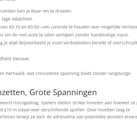
conden ben je klaar om te draaien.
age volatiliteit.
sen €0.10 en €0.50—om controle te houden over mogelijke verliez
ns om de reel‑actie te laten verlopen zonder handmatige input.
ng je doel (bijvoorbeeld je inzet verdubbelen) bereikt of overschrijdt
dheid toeslaat.
n herhaald, wat consistente spanning biedt zonder langdurige
Inzetten, Grote Spanningen
oleerd risicogedrag. Spelers stellen strikte limieten aan hoeveel ze
 €10 in totaal over verschillende spellen. Door inzetten laag te
liezen terwijl ze toch de adrenaline van potentiële winsten ervar