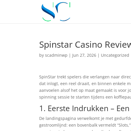
Spinstar Casino Review
by
scadminwp
|
Jun 27, 2026
|
Uncategorized
SpinStar trekt spelers die verlangen naar dire
dat inlogt, een reel draait, en binnen enkele m
aanvoelen alsof het op maat gemaakt is voor jou
spinning sessie te starten tijdens een koffiep
1. Eerste Indrukken – Een
De landingspagina verwelkomt je met gedurfde 
gestroomlijnd: een bovenbalk vermeldt “Slots,” 