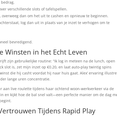
 bedrag.
er verschillende slots of tafelspellen.
t, overweeg dan om het uit te cashen en opnieuw te beginnen.
 achterstaat, log dan uit in plaats van je inzet te verhogen om te
oneel bevredigend.
le Winsten in het Echt Leven
ft zijn gebruikelijke routine: “Ik log in meteen na de lunch, open
 slot is, zet mijn inzet op €0.20, en laat auto‑play twintig spins
nst die hij casht voordat hij naar huis gaat. Alex’ ervaring illustre
der lange uren concentratie.
ur aan live roulette tijdens haar ochtend woon-werkverkeer via de
spin en kijkt hoe de bal snel valt—een perfecte manier om de dag m
begint.
 Vertrouwen Tijdens Rapid Play