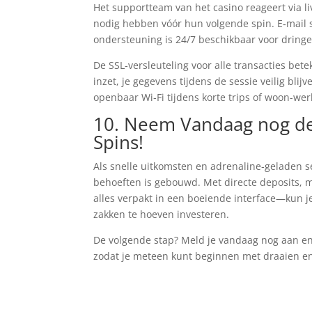
Het supportteam van het casino reageert via l
nodig hebben vóór hun volgende spin. E‑mail 
ondersteuning is 24/7 beschikbaar voor dring
De SSL‑versleuteling voor alle transacties bete
inzet, je gegevens tijdens de sessie veilig blij
openbaar Wi‑Fi tijdens korte trips of woon-wer
10. Neem Vandaag nog de 
Spins!
Als snelle uitkomsten en adrenaline‑geladen s
behoeften is gebouwd. Met directe deposits, m
alles verpakt in een boeiende interface—kun j
zakken te hoeven investeren.
De volgende stap? Meld je vandaag nog aan e
zodat je meteen kunt beginnen met draaien en 