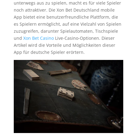
unterwegs aus zu spielen, macht es für viele Spieler
noch attraktiver. Die Xon Bet Deutschland mobile
App bietet eine benutzerfreundliche Plattform, die
es Spielern ermöglicht, auf eine Vielzahl von Spielen
zuzugreifen, darunter Spielautomaten, Tischspiele
und
Xon Bet Casino
Live-Casino-Optionen. Dieser
Artikel wird die Vorteile und Möglichkeiten dieser
App für deutsche Spieler erörtern.