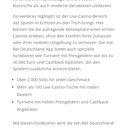
klassische als auch moderne Variationen umfassen.
Ein weiteres Highlight ist der Live-Casino-Bereich,
der Spieler in Echtzeit an den Tisch bringt. Hier
können Sie die aufregende Atmosphäre eines echten
Casinos erleben, ohne den Komfort Ihres Zuhauses
oder Ihrer mobilen Umgebung zu verlassen. Die Xon
Bet Deutschland App bietet auch spezielle
Funktionen wie Turniere mit Preisgeldern von bis zu
30.000 Euro und Cashback-Optionen, die den
Spielern zusätzliche Anreize bieten.
Über 2.000 Slots für jeden Geschmack
Mehr als 100 Live-Casino-Tische mit realen
Dealern
Turniere mit hohen Preisgeldern und Cashback-
Angeboten
Mit diesen Funktionen wird die Xon Bet Deutschland