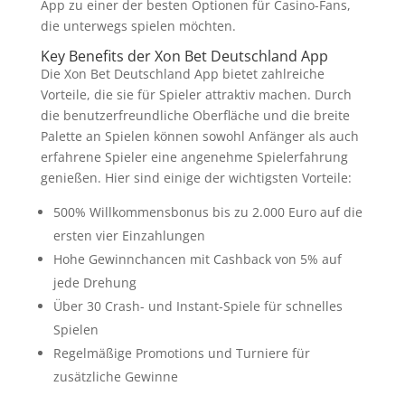
App zu einer der besten Optionen für Casino-Fans,
die unterwegs spielen möchten.
Key Benefits der Xon Bet Deutschland App
Die Xon Bet Deutschland App bietet zahlreiche
Vorteile, die sie für Spieler attraktiv machen. Durch
die benutzerfreundliche Oberfläche und die breite
Palette an Spielen können sowohl Anfänger als auch
erfahrene Spieler eine angenehme Spielerfahrung
genießen. Hier sind einige der wichtigsten Vorteile:
500% Willkommensbonus bis zu 2.000 Euro auf die
ersten vier Einzahlungen
Hohe Gewinnchancen mit Cashback von 5% auf
jede Drehung
Über 30 Crash- und Instant-Spiele für schnelles
Spielen
Regelmäßige Promotions und Turniere für
zusätzliche Gewinne