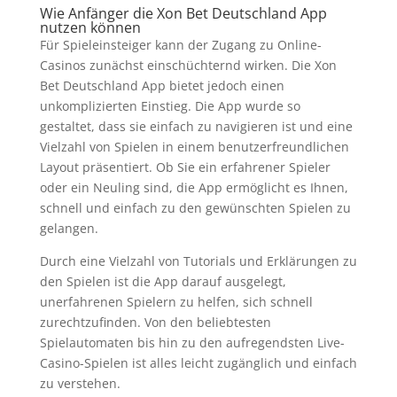
Wie Anfänger die Xon Bet Deutschland App
nutzen können
Für Spieleinsteiger kann der Zugang zu Online-
Casinos zunächst einschüchternd wirken. Die Xon
Bet Deutschland App bietet jedoch einen
unkomplizierten Einstieg. Die App wurde so
gestaltet, dass sie einfach zu navigieren ist und eine
Vielzahl von Spielen in einem benutzerfreundlichen
Layout präsentiert. Ob Sie ein erfahrener Spieler
oder ein Neuling sind, die App ermöglicht es Ihnen,
schnell und einfach zu den gewünschten Spielen zu
gelangen.
Durch eine Vielzahl von Tutorials und Erklärungen zu
den Spielen ist die App darauf ausgelegt,
unerfahrenen Spielern zu helfen, sich schnell
zurechtzufinden. Von den beliebtesten
Spielautomaten bis hin zu den aufregendsten Live-
Casino-Spielen ist alles leicht zugänglich und einfach
zu verstehen.