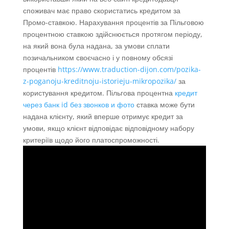
споживач має право скористатись кредитом за
Промо-ставкою. Нарахування процентів за Пільговою
процентною ставкою здійснюється протягом періоду,
на який вона була надана, за умови сплати
позичальником своєчасно і у повному обсязі
процентів
https://www.traduction-dijon.com/pozika-
z-poganoju-kreditnoju-istorieju-mikropozika/
за
користування кредитом. Пільгова процентна
кредит
через банк id без звонков и фото
ставка може бути
надана клієнту, який вперше отримує кредит за
умови, якщо клієнт відповідає відповідному набору
критеріїв щодо його платоспроможності.