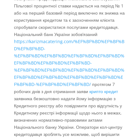
Пільгової процентної ставки надається на період № 1
або на перший базовий період виключно як знижка на
користування кредитом та є заохоченням клієнта
спробувати скористатися послугами кредитодавця.
Національний банк України зобов’язаний
https://karizmacatering.com/%EF%BF%BD%EF%BF%B
D%EF%BF%BD-
%EF%BF%BD%EF%BF%BD%EF%BF%BD%EF%BF%BD%
EF%BF%BD%EF%BF%BD%EF%BF%BD-
%EF%BF%BD%EF%BF%BD%EF%BF%BD%EF%BF%BD%
EF%BF%BD%EF%BF%BD%EF%BF%BD%EF%BF%BD%E
F%BF%BD-%EF%BF%BD%EF%BF%BD/
протягом 7
робочих днів з дня отримання заяви
крипто кредит
заявника безкоштовно надати йому інформацію з
Кредитного реєстру або повідомити про відсутність у
Кредитному реєстрі інформації щодо нього в межах,
визначених нормативно-правовими актами
Національного банку України. Оператори кол-центру
кредитодавця зроблять усе можливе, щоб вирішити