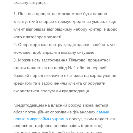
вказану ситуацію.
Пільгова процентна ставка може бути надана
клієнту, який вперше отримує кредит за умови, якщо
клієнт відповідає відповідному набору критеріїв щодо
його платоспроможності.
Оператори кол-центру кредитодавця зроблять усе
можливе, щоб вирішити вказану ситуацію.
Можливість застосування Пільгової процентної
ставки надається на період № 1 або на перший
базовий період виключно як знижка на користування
кредитом та є заохоченням клієнта спробувати
скористатися послугами кредитодавця.
Кредитодавцем на власний розсуд визначається
обсяг потенційних споживачів фінансових
самые
новые микрозаймы украина
послуг, яким надається
алфавітно-цифрова послідовність (промокод),
використавши який на веб сайті кредитодавця