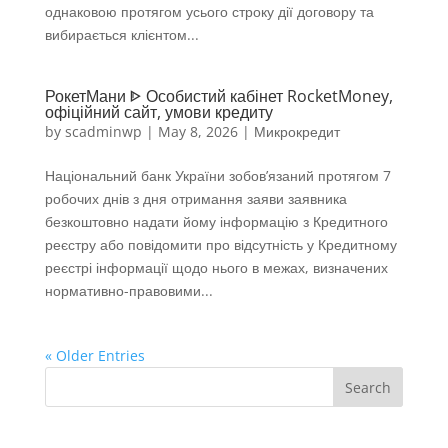
однаковою протягом усього строку дії договору та
вибирається клієнтом...
РокетМани ᐈ Особистий кабінет RocketMoney,
офіційний сайт, умови кредиту
by
scadminwp
|
May 8, 2026
|
Микрокредит
Національний банк України зобов’язаний протягом 7
робочих днів з дня отримання заяви заявника
безкоштовно надати йому інформацію з Кредитного
реєстру або повідомити про відсутність у Кредитному
реєстрі інформації щодо нього в межах, визначених
нормативно-правовими...
« Older Entries
Search