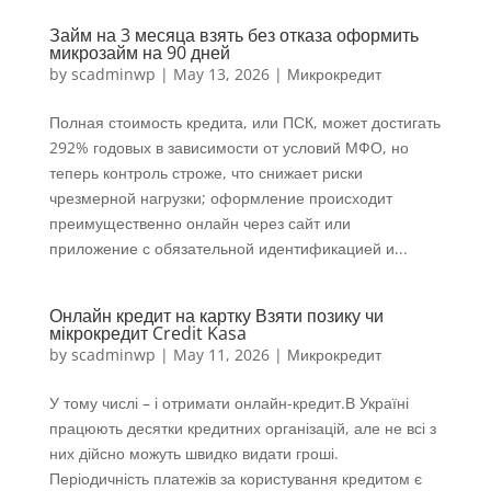
Займ на 3 месяца взять без отказа оформить
микрозайм на 90 дней
by
scadminwp
|
May 13, 2026
|
Микрокредит
Полная стоимость кредита, или ПСК, может достигать
292% годовых в зависимости от условий МФО, но
теперь контроль строже, что снижает риски
чрезмерной нагрузки; оформление происходит
преимущественно онлайн через сайт или
приложение с обязательной идентификацией и...
Онлайн кредит на картку Взяти позику чи
мікрокредит Credit Kasa
by
scadminwp
|
May 11, 2026
|
Микрокредит
У тому числі – і отримати онлайн-кредит.В Україні
працюють десятки кредитних організацій, але не всі з
них дійсно можуть швидко видати гроші.
Періодичність платежів за користування кредитом є