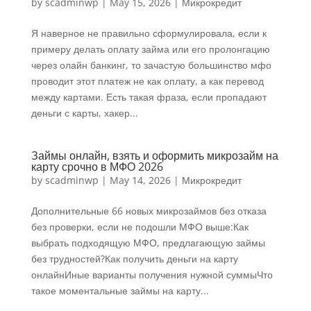
by
scadminwp
|
May 15, 2026
|
Микрокредит
Я наверное не правильно сформулировала, если к
примеру делать оплату займа или его пролонгацию
через олайн банкинг, то зачастую большинство мфо
проводит этот платеж не как оплату, а как перевод
между картами. Есть такая фраза, если пропадают
деньги с карты, хакер...
Займы онлайн, взять и оформить микрозайм на
карту срочно в МФО ​​2026
by
scadminwp
|
May 14, 2026
|
Микрокредит
Дополнительные 66 новых микрозаймов без отказа
без проверки, если не подошли МФО выше:Как
выбрать подходящую МФО, предлагающую займы
без трудностей?Как получить деньги на карту
онлайнИные варианты получения нужной суммыЧто
такое моментальные займы на карту...