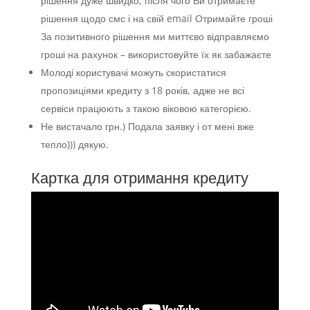
рішення дуже швидко, після чого Ви отримаєте
рішення щодо смс і на свій email Отримайте гроші
За позитивного рішення ми миттєво відправляємо
гроші на рахунок – використовуйте їх як забажаєте
Молоді користувачі можуть скористатися
пропозиціями кредиту з 18 років, адже не всі
сервіси працюють з такою віковою категорією.
Не вистачало грн.) Подала заявку і от мені вже
тепло))) дякую.
Картка для отримання кредиту