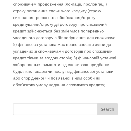
споживачем продовження (лонгації, пролонгації)
строку погашення споживчого кредиту (строку
виконання грошового зобов’язання)/строку
кредитування/строку дії договору про споживчий
кредит здійснюється без змін умов попередньо
укладеного договору в бік погіршення для споживача.
5) фінансова установа має право вносити зміни до
укладених зі споживачами договорів про споживчий
кредит тільки за згодою сторін; 3) фінансовій установі
забороняється вимагати від споживача придбання
будь-яких товарів чи послуг від фінансової установи
або спорідненої чи пов’язаної з ним особи як
обов’язкову умову надання споживчого кредиту;
Search