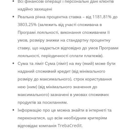
Всі фінансові операції і персональні дані клієнтів
надійно захищені
Реальна річна процентна ставка – від 1181,81% до
3803,25% (залежить від участі споживача в
Програмі лояльності, виконання споживачем її
умов, розміру знижки на стандартну процентну
ставку, що надається відповідно до умов Програми
лояльності, періодичності сплати платежів).
Сума та ліміт Сума (ліміт) на яку (який) може бути
наданий споживчий кредит (від мінімального
розміру до максимального), строк користування
нею (ним) (від мінімального значення до
максимального) зазначені в умовах споживчих
продуктів за посиланням.
Інформацію про це можна знайти в інтернеті та
переконатися, що всім необхідним критеріям
відповідає компанія TrebaCredit.