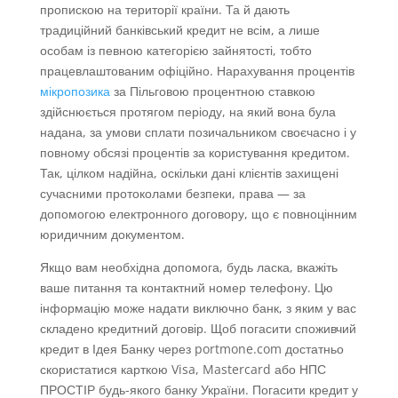
пропискою на території країни. Та й дають
традиційний банківський кредит не всім, а лише
особам із певною категорією зайнятості, тобто
працевлаштованим офіційно. Нарахування процентів
мікропозика
за Пільговою процентною ставкою
здійснюється протягом періоду, на який вона була
надана, за умови сплати позичальником своєчасно і у
повному обсязі процентів за користування кредитом.
Так, цілком надійна, оскільки дані клієнтів захищені
сучасними протоколами безпеки, права — за
допомогою електронного договору, що є повноцінним
юридичним документом.
Якщо вам необхідна допомога, будь ласка, вкажіть
ваше питання та контактний номер телефону. Цю
інформацію може надати виключно банк, з яким у вас
складено кредитний договір. Щоб погасити споживчий
кредит в Ідея Банку через portmone.com достатньо
скористатися карткою Visa, Mastercard або НПС
ПРОСТІР будь-якого банку України. Погасити кредит у