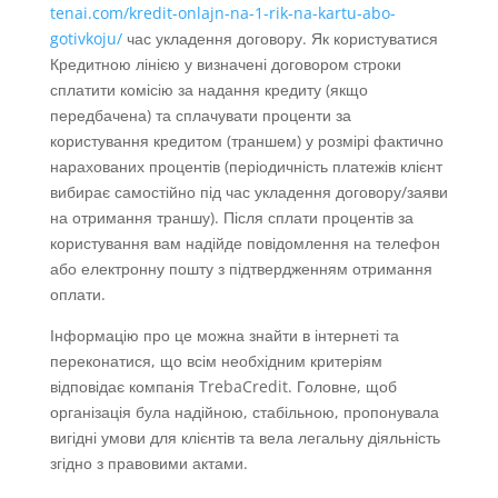
tenai.com/kredit-onlajn-na-1-rik-na-kartu-abo-
gotivkoju/
час укладення договору. Як користуватися
Кредитною лінією у визначені договором строки
сплатити комісію за надання кредиту (якщо
передбачена) та сплачувати проценти за
користування кредитом (траншем) у розмірі фактично
нарахованих процентів (періодичність платежів клієнт
вибирає самостійно під час укладення договору/заяви
на отримання траншу). Після сплати процентів за
користування вам надійде повідомлення на телефон
або електронну пошту з підтвердженням отримання
оплати.
Інформацію про це можна знайти в інтернеті та
переконатися, що всім необхідним критеріям
відповідає компанія TrebaCredit. Головне, щоб
організація була надійною, стабільною, пропонувала
вигідні умови для клієнтів та вела легальну діяльність
згідно з правовими актами.