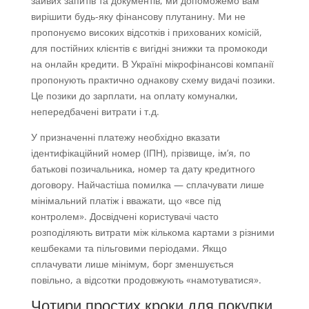
зайвих запитів та документів, ми допоможемо вам
вирішити будь-яку фінансову плутанину. Ми не
пропонуємо високих відсотків і прихованих комісій,
для постійних клієнтів є вигідні знижки та промокоди
на онлайн кредити. В Україні мікрофінансові компанії
пропонують практично однакову схему видачі позики.
Це позики до зарплати, на оплату комуналки,
непередбачені витрати і т.д.
У призначенні платежу необхідно вказати
ідентифікаційний номер (ІПН), прізвище, ім’я, по
батькові позичальника, номер та дату кредитного
договору. Найчастіша помилка — сплачувати лише
мінімальний платіж і вважати, що «все під
контролем». Досвідчені користувачі часто
розподіляють витрати між кількома картами з різними
кешбеками та пільговими періодами. Якщо
сплачувати лише мінімум, борг зменшується
повільно, а відсотки продовжують «намотуватися».
Чотири простих кроки для покупки