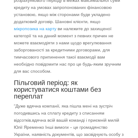
розрахункового періоду в межах максимальної суми
кредиту на умовах запропонованих фінансовою
установою, якщо між сторонами буде укладено
додатковий договір. Шановні клієнти, якщо
мікропозика на карту
ви належите до захищеної
категорії та на даний момент з певних причин не
можете взаємодіяти з нами щодо врегулювання
заборгованості за кредитними договорами, для
тимчасового припинення такої взаємодії вам
необхідно повідомити нас про це будь-яким зручним
для вас способом.
Пільговий період: як
користуватися коштами без
переплат
“Дуже вдячна компанії, яка пішла мені на зустріч
погодившись на сплату кредиту з списанням
відсотків,вдячна всій вашій команді і приємній милій
Юлії Яременко Інші вимоги – це громадянство
України, наявність документів, що засвідчують особу з