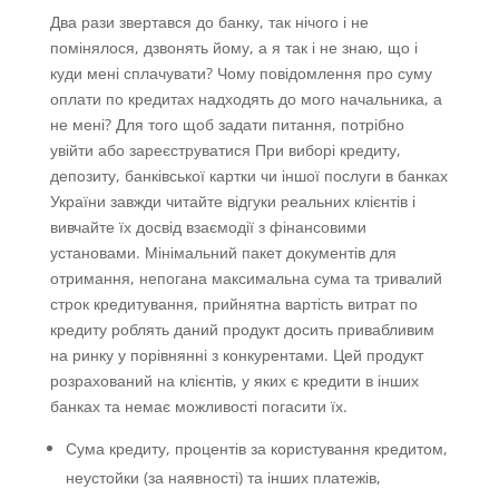
Два рази звертався до банку, так нічого і не
помінялося, дзвонять йому, а я так і не знаю, що і
куди мені сплачувати? Чому повідомлення про суму
оплати по кредитах надходять до мого начальника, а
не мені? Для того щоб задати питання, потрібно
увійти або зареєструватися При виборі кредиту,
депозиту, банківської картки чи іншої послуги в банках
України завжди читайте відгуки реальних клієнтів і
вивчайте їх досвід взаємодії з фінансовими
установами. Мінімальний пакет документів для
отримання, непогана максимальна сума та тривалий
строк кредитування, прийнятна вартість витрат по
кредиту роблять даний продукт досить привабливим
на ринку у порівнянні з конкурентами. Цей продукт
розрахований на клієнтів, у яких є кредити в інших
банках та немає можливості погасити їх.
Сума кредиту, процентів за користування кредитом,
неустойки (за наявності) та інших платежів,