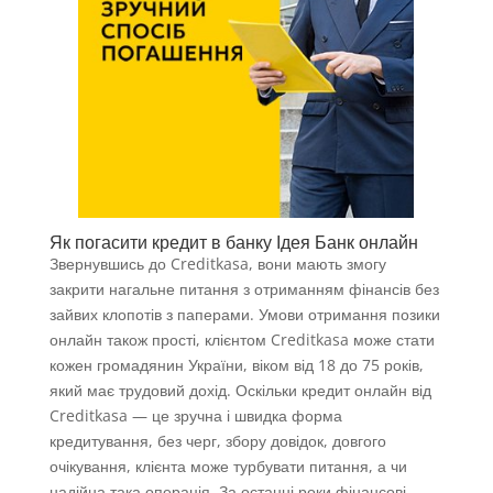
Як погасити кредит в банку Ідея Банк онлайн
Звернувшись до Creditkasa, вони мають змогу
закрити нагальне питання з отриманням фінансів без
зайвих клопотів з паперами. Умови отримання позики
онлайн також прості, клієнтом Creditkasa може стати
кожен громадянин України, віком від 18 до 75 років,
який має трудовий дохід. Оскільки кредит онлайн від
Creditkasa — це зручна і швидка форма
кредитування, без черг, збору довідок, довгого
очікування, клієнта може турбувати питання, а чи
надійна така операція. За останні роки фінансові