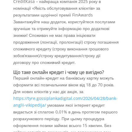
CreditKasa – найкраща компанія 2025 року в
номінації «Якість обслуговування клієнтів» за
результатами щорічної премії FinAwards
Завантажуйте наш додаток, користуйтеся послугами
зручніше та отримуйте інформацію про додаткові
знижки! Споживач не має права ініціювати
продовження (лонгації, пролонгації) строку погашення
споживчого кредиту (строку виконання грошового
зобов’язання)/строку кредитування/строку дії
договору про споживчий кредит.
Що таке онлайн кредит і чому це вигідно?
Перший онлайн-кредит на банківську картку можуть
оформити всі позичальники віком від 18 до 70 років.
Для нових клієнтів у нас діє акція, за
https://tyre.gossiplankadigital.com/2026/04/28/bank-
anglii-vikipedija/
умовами якої інтернет кредит
видається зі сплатою 0,01% в день протягом першого
розрахункового періоду. При цьому процедура
оформлення позики займає всього 15 хвилин. Без