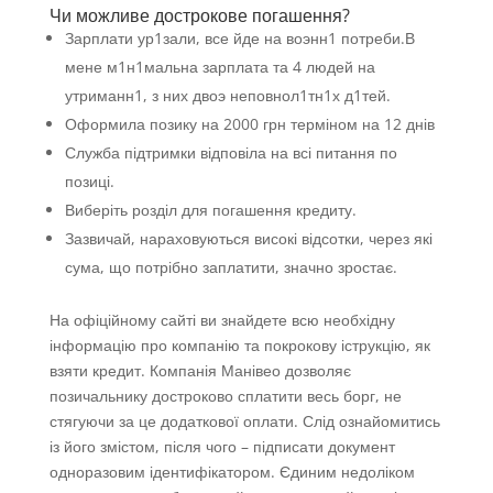
Чи можливе дострокове погашення?
Зарплати ур1зали, все йде на воэнн1 потреби.В
мене м1н1мальна зарплата та 4 людей на
утриманн1, з них двоэ неповнол1тн1х д1тей.
Оформила позику на 2000 грн терміном на 12 днів
Служба підтримки відповіла на всі питання по
позиці.
Виберіть розділ для погашення кредиту.
Зазвичай, нараховуються високі відсотки, через які
сума, що потрібно заплатити, значно зростає.
На офіційному сайті ви знайдете всю необхідну
інформацію про компанію та покрокову іструкцію, як
взяти кредит. Компанія Манівео дозволяє
позичальнику достроково сплатити весь борг, не
стягуючи за це додаткової оплати. Слід ознайомитись
із його змістом, після чого – підписати документ
одноразовим ідентифікатором. Єдиним недоліком