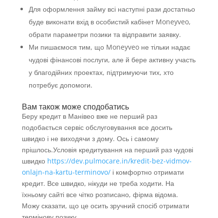
Для оформлення займу всі наступні рази достатньо
буде виконати вхід в особистий кабінет Moneyveo,
обрати параметри позики та відправити заявку.
Ми пишаємося тим, що Moneyveo не тільки надає
чудові фінансові послуги, але й бере активну участь
у благодійних проектах, підтримуючи тих, хто
потребує допомоги.
Вам також може сподобатись
Беру кредит в Манівео вже не перший раз
подобається сервіс обслуговування все досить
швидко і не виходячи з дому. Ось і самому
прішлось.Условія кредитування на перший раз чудові
швидко
https://dev.pulmocare.in/kredit-bez-vidmov-
onlajn-na-kartu-terminovo/
і комфортно отримати
кредит. Все швидко, нікуди не треба ходити. На
їхньому сайті все чітко розписано, фірма відома.
Можу сказати, що це осить зручний спосіб отримати
термінову позику.