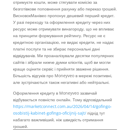
отримуєте кошти, може стягувати комісію за
безготівкове поповнення рахунку або переказ грошей.
ВисновокМанівео пропонує дешевий перший кредит.
У разі переходу та оформлення кредиту через них
ресурс може отримувати винагороду, що не впливає
на принципи формування рейтингу. Ресурс не є
кредитною організацією, не видає кредити, не надає
платні послуги та не збирає персональні дані
відвідувачів. Ми проаналізували десятки популярних
сайтів і зібрали нижче думки клієнтів, щоб ви могли
краще оцінити сервіс і прийняти зважене рішення.
Більшість відгуків про Moneyveo в мережі позитивні,
але зустрічаються також негативні або нейтральні.
Оформлення кредиту в Moneyveo зазвичай
відбувається повністю онлайн. Тому відповідальний
https://marketconnect.com.au/2026/04/14/gofingo-
osobistij-kabinet-gofingo-oficijnij-sajt/
підхід тут
набагато важливіший, ніж швидкість отримання
грошей.