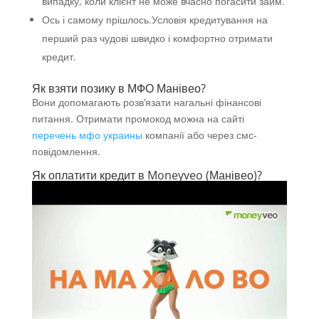
випадку, коли клієнт не може вчасно погасити займ.
Ось і самому прішлось.Условія кредитування на
перший раз чудові швидко і комфортно отримати
кредит.
Як взяти позику в МФО Манівео?
Вони допомагають розв’язати нагальні фінансові
питання. Отримати промокод можна на сайті
перечень мфо украины
компанії або через смс-
повідомлення.
Як оплатити кредит в Moneyveo (Манівео)?