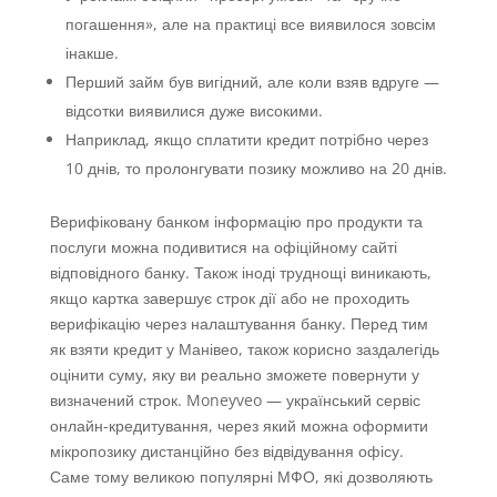
погашення», але на практиці все виявилося зовсім
інакше.
Перший займ був вигідний, але коли взяв вдруге —
відсотки виявилися дуже високими.
Наприклад, якщо сплатити кредит потрібно через
10 днів, то пролонгувати позику можливо на 20 днів.
Верифіковану банком інформацію про продукти та
послуги можна подивитися на офіційному сайті
відповідного банку. Також іноді труднощі виникають,
якщо картка завершує строк дії або не проходить
верифікацію через налаштування банку. Перед тим
як взяти кредит у Манівео, також корисно заздалегідь
оцінити суму, яку ви реально зможете повернути у
визначений строк. Moneyveo — український сервіс
онлайн-кредитування, через який можна оформити
мікропозику дистанційно без відвідування офісу.
Саме тому великою популярні МФО, які дозволяють