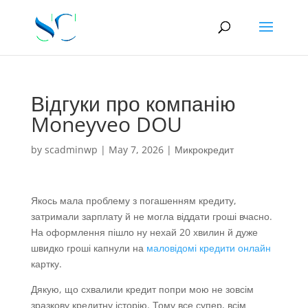
Відгуки про компанію
Moneyveo DOU
by
scadminwp
|
May 7, 2026
|
Микрокредит
Якось мала проблему з погашенням кредиту,
затримали зарплату й не могла віддати гроші вчасно.
На оформлення пішло ну нехай 20 хвилин й дуже
швидко гроші капнули на
маловідомі кредити онлайн
картку.
Дякую, що схвалили кредит попри мою не зовсім
зразкову кредитну історію. Тому все супер, всім