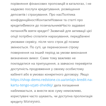
порівняння фінансових пропозицій в каталогах, і не
надаємо послуги кредитування, розміщення
депозитів і страхування. Про насПолітика
конфіденційностіКонтактиНовини та статті про
кредитиВимоги до позичальниківЧасто задавані
питанняЯк взяти кредит? Зазвичай для активації цієї
опції потрібно сплатити нарахування, передбачені
умовами сервісу, після чого строк дії позики
змінюється. По суті, це перенесення строку
повернення на інший період за умови виконання
визначених вимог. Саме тому важливо не
покладатися на припущення, а завчасно перевіряти
доступність продовження у своєму особистому
кабінеті або в умовах конкретного договору. Якщо
https://shop-demo.redstone.co.ua/onlajn-kredit-na-
kartu-tengo-vzjati-shvidkij/
дата погашення
наближається, а внести всю суму неможливо,
користувачі часто шукають, чи доступна пролонгація
кредиту Moneyveo.