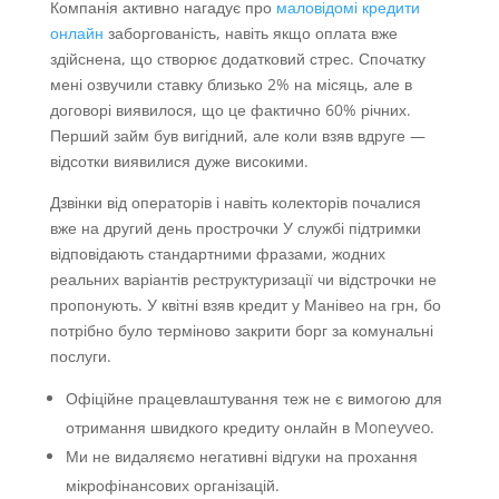
Компанія активно нагадує про
маловідомі кредити
онлайн
заборгованість, навіть якщо оплата вже
здійснена, що створює додатковий стрес. Спочатку
мені озвучили ставку близько 2% на місяць, але в
договорі виявилося, що це фактично 60% річних.
Перший займ був вигідний, але коли взяв вдруге —
відсотки виявилися дуже високими.
Дзвінки від операторів і навіть колекторів почалися
вже на другий день прострочки У службі підтримки
відповідають стандартними фразами, жодних
реальних варіантів реструктуризації чи відстрочки не
пропонують. У квітні взяв кредит у Манівео на грн, бо
потрібно було терміново закрити борг за комунальні
послуги.
Офіційне працевлаштування теж не є вимогою для
отримання швидкого кредиту онлайн в Moneyveo.
Ми не видаляємо негативні відгуки на прохання
мікрофінансових організацій.