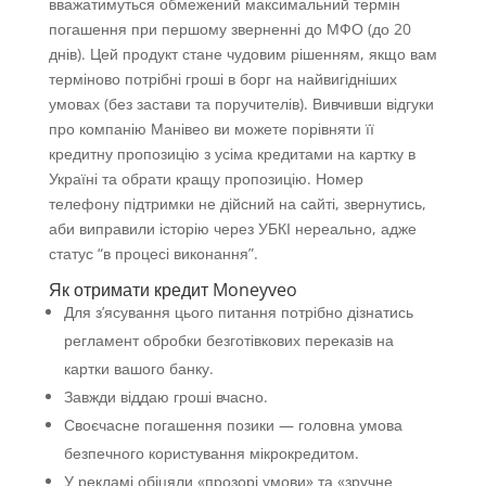
вважатимуться обмежений максимальний термін
погашення при першому зверненні до МФО (до 20
днів). Цей продукт стане чудовим рішенням, якщо вам
терміново потрібні гроші в борг на найвигідніших
умовах (без застави та поручителів). Вивчивши відгуки
про компанію Манівео ви можете порівняти її
кредитну пропозицію з усіма кредитами на картку в
Україні та обрати кращу пропозицію. Номер
телефону підтримки не дійсний на сайті, звернутись,
аби виправили історію через УБКІ нереально, адже
статус “в процесі виконання”.
Як отримати кредит Moneyveo
Для з’ясування цього питання потрібно дізнатись
регламент обробки безготівкових переказів на
картки вашого банку.
Завжди віддаю гроші вчасно.
Своєчасне погашення позики — головна умова
безпечного користування мікрокредитом.
У рекламі обіцяли «прозорі умови» та «зручне