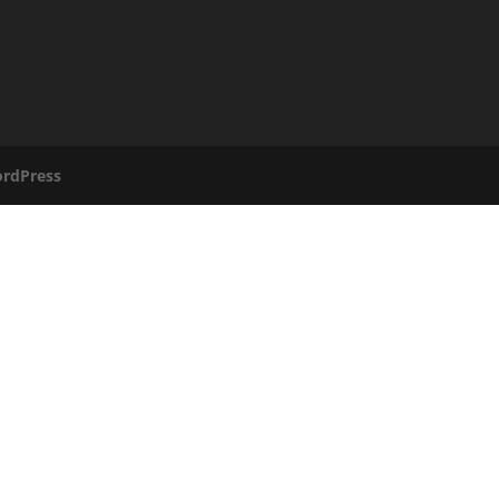
rdPress