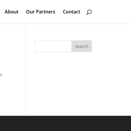
About
Our Partners
Contact
Search
in